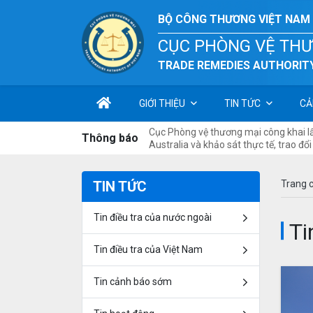
BỘ CÔNG THƯƠNG VIỆT NAM
CỤC PHÒNG VỆ TH
TRADE REMEDIES AUTHORITY
GIỚI THIỆU
TIN TỨC
CẢ
 toán mua sắm gói thầu “Xây
Cục Phòng vệ thương mại công khai lấy
Thông báo
 việc phòng vệ thương mại” -
Australia và khảo sát thực tế, trao đ
TIN TỨC
Trang 
Tin điều tra của nước ngoài
T
Tin điều tra của Việt Nam
Tin cảnh báo sớm