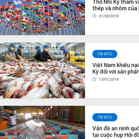
Thổ Nhĩ Kỳ tham v
thép và nhôm của
21/08/2018
TIN WTO
Việt Nam khiếu nạ
Kỳ đối với sản phẩ
tranh chấp của Tổ
13/01/2018
TIN WTO
Vấn đề an ninh qu
tại cuộc họp Hội