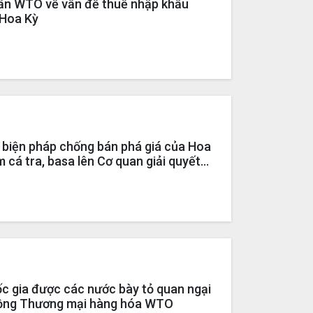
ấn WTO về vấn đề thuế nhập khẩu
 Hoa Kỳ
i biện pháp chống bán phá giá của Hoa
m cá tra, basa lên Cơ quan giải quyết
 chức thương mại thế giới (WTO)
ốc gia được các nước bày tỏ quan ngại
 đồng Thương mại hàng hóa WTO