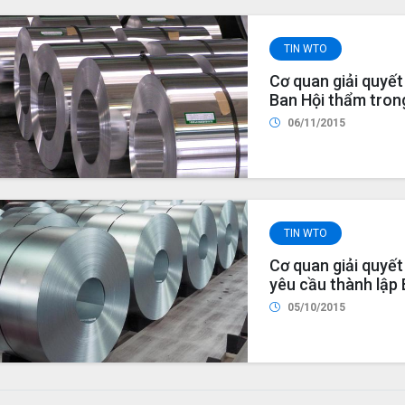
TIN WTO
Cơ quan giải quyế
Ban Hội thẩm trong
phẩm thép cán khô
06/11/2015
TIN WTO
Cơ quan giải quyế
yêu cầu thành lập 
tranh chấp sản ph
05/10/2015
Loan (DS490) và V