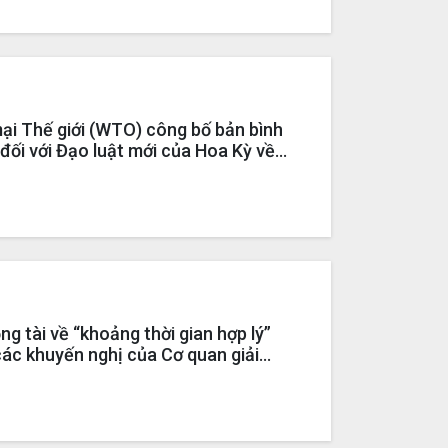
i Thế giới (WTO) công bố bản bình
đối với Đạo luật mới của Hoa Kỳ về
uộc đối với cá da trơn, cá tra và các
trơn, cá tra
ng tài về “khoảng thời gian hợp lý”
các khuyến nghị của Cơ quan giải
TO trong vụ việc giải quyết tranh
 Nam với Hoa Kỳ (DS429)