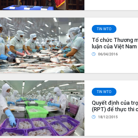
TIN WTO
Tổ chức Thương mạ
luận của Việt Nam 
việc giám sát bắt b
06/04/2016
sản phẩm từ cá da 
TIN WTO
Quyết định của trọ
(RPT) để thực thi 
quyết tranh chấp W
18/12/2015
chấp tôm của Việt