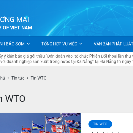
ƯƠNG MẠI
 OF VIET NAM
NH BÁO SỚM
TỔNG HỢP VỤ VIỆC
VĂN BẢN PHÁP LUẬ
 ý kiến báo giá gói thầu “Đón đoàn vào, tổ chức Phiên Đối thoại lần th
ổi với doanh nghiệp sản xuất trong nước tại Đà Nẵng” tại Đà Nẵng từ ng
chủ
Tin tức
Tin WTO
in WTO
TIN WTO