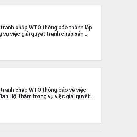
t tranh chấp WTO thông báo thành lập
 vụ việc giải quyết tranh chấp sản
ng hợp kim của Việt Nam (DS496)
t tranh chấp WTO thông báo về việc
Ban Hội thẩm trong vụ việc giải quyết
ẩm thép cán không hợp kim của Đài
iệt Nam (DS496) tại WTO