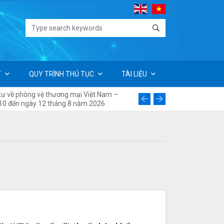
T
QUY TRÌNH THỦ TỤC
TÀI LIỆU
ứ tư về phòng vệ thương mại Việt Nam –
Thư ngỏ về việc xây dựng 01 
ày 10 đến ngày 12 tháng 8 năm 2026
ngành nhựa Việt Nam