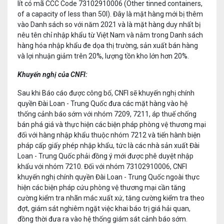
lít có mã CCC Code 73102910006 (Other tinned containers,
of a capacity of less than 50l). Đây là mặt hàng mới bị thêm
vào Danh sách so với năm 2021 và là mặt hàng duy nhất bị
nêu tên chỉ nhập khẩu từ Việt Nam và nằm trong Danh sách
hàng hóa nhập khẩu đe dọa thị trường, sản xuất bán hàng
và lợi nhuận giảm trên 20%, lượng tồn kho lớn hơn 20%.
Khuyến nghị của CNFI:
Sau khi Báo cáo được công bố, CNFI sẽ khuyến nghị chính
quyền Đài Loan - Trung Quốc đưa các mặt hàng vào hệ
thống cảnh báo sớm với nhóm 7209, 7211, áp thuế chống
bán phá giá và thực hiện các biện pháp phòng vệ thương mại
đối với hàng nhập khẩu thuộc nhóm 7212 và tiến hành biện
pháp cấp giấy phép nhập khẩu, tức là các nhà sản xuất Đài
Loan - Trung Quốc phải đồng ý mới được phê duyệt nhập
khẩu với nhóm 7210. Đối với nhóm 73102910006, CNFI
khuyến nghị chính quyền Đài Loan - Trung Quốc ngoài thực
hiện các biện pháp cứu phòng vệ thương mại cần tăng
cường kiểm tra nhãn mác xuất xứ, tăng cường kiểm tra theo
đợt, giám sát nghiêm ngặt việc khai báo trị giá hải quan,
đồng thời đưa ra vào hệ thống giám sát cảnh báo sớm.