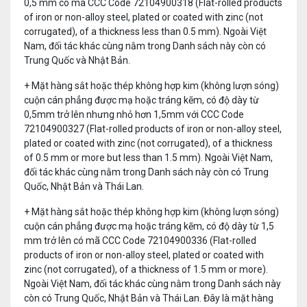
0,5 mm có mã CCC Code 72104900318 (Flat-rolled products
of iron or non-alloy steel, plated or coated with zinc (not
corrugated), of a thickness less than 0.5 mm). Ngoài Việt
Nam, đối tác khác cùng nằm trong Danh sách này còn có
Trung Quốc và Nhật Bản.
+ Mặt hàng sắt hoặc thép không hợp kim (không lượn sóng)
cuộn cán phẳng được mạ hoặc tráng kẽm, có độ dày từ
0,5mm trở lên nhưng nhỏ hơn 1,5mm với CCC Code
72104900327 (Flat-rolled products of iron or non-alloy steel,
plated or coated with zinc (not corrugated), of a thickness
of 0.5 mm or more but less than 1.5 mm). Ngoài Việt Nam,
đối tác khác cùng nằm trong Danh sách này còn có Trung
Quốc, Nhật Bản và Thái Lan.
+ Mặt hàng sắt hoặc thép không hợp kim (không lượn sóng)
cuộn cán phẳng được mạ hoặc tráng kẽm, có độ dày từ 1,5
mm trở lên có mã CCC Code 72104900336 (Flat-rolled
products of iron or non-alloy steel, plated or coated with
zinc (not corrugated), of a thickness of 1.5 mm or more).
Ngoài Việt Nam, đối tác khác cùng nằm trong Danh sách này
còn có Trung Quốc, Nhật Bản và Thái Lan. Đây là mặt hàng