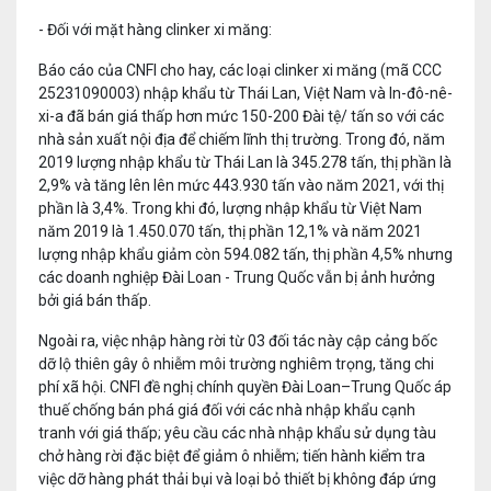
- Đối với mặt hàng clinker xi măng:
Báo cáo của CNFI cho hay, các loại clinker xi măng (mã CCC
25231090003) nhập khẩu từ Thái Lan, Việt Nam và In-đô-nê-
xi-a đã bán giá thấp hơn mức 150-200 Đài tệ/ tấn so với các
nhà sản xuất nội địa để chiếm lĩnh thị trường. Trong đó, năm
2019 lượng nhập khẩu từ Thái Lan là 345.278 tấn, thị phần là
2,9% và tăng lên lên mức 443.930 tấn vào năm 2021, với thị
phần là 3,4%. Trong khi đó, lượng nhập khẩu từ Việt Nam
năm 2019 là 1.450.070 tấn, thị phần 12,1% và năm 2021
lượng nhập khẩu giảm còn 594.082 tấn, thị phần 4,5% nhưng
các doanh nghiệp Đài Loan - Trung Quốc vẫn bị ảnh hưởng
bởi giá bán thấp.
Ngoài ra, việc nhập hàng rời từ 03 đối tác này cập cảng bốc
dỡ lộ thiên gây ô nhiễm môi trường nghiêm trọng, tăng chi
phí xã hội. CNFI đề nghị chính quyền Đài Loan–Trung Quốc áp
thuế chống bán phá giá đối với các nhà nhập khẩu cạnh
tranh với giá thấp; yêu cầu các nhà nhập khẩu sử dụng tàu
chở hàng rời đặc biệt để giảm ô nhiễm; tiến hành kiểm tra
việc dỡ hàng phát thải bụi và loại bỏ thiết bị không đáp ứng