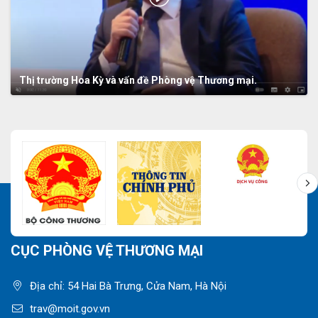
Thị trường Hoa Kỳ và vấn đề Phòng vệ Thương mại.
CỤC PHÒNG VỆ THƯƠNG MẠI
Địa chỉ: 54 Hai Bà Trưng, Cửa Nam, Hà Nội
trav@moit.gov.vn