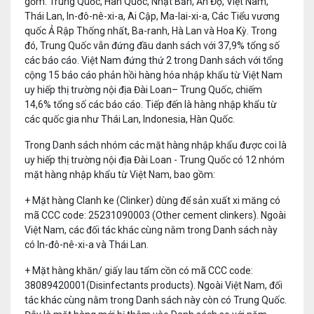
gồm: Trung Quốc, Hàn Quốc, Nhật Bản, Ấn Độ, Việt Nam,
Thái Lan, In-đô-nê-xi-a, Ai Cập, Ma-lai-xi-a, Các Tiểu vương
quốc Ả Rập Thống nhất, Ba-ranh, Hà Lan và Hoa Kỳ. Trong
đó, Trung Quốc vẫn đứng đầu danh sách với 37,9% tổng số
các báo cáo. Việt Nam đứng thứ 2 trong Danh sách với tổng
cộng 15 báo cáo phản hồi hàng hóa nhập khẩu từ Việt Nam
uy hiếp thị trường nội địa Đài Loan– Trung Quốc, chiếm
14,6% tổng số các báo cáo. Tiếp đến là hàng nhập khẩu từ
các quốc gia như Thái Lan, Indonesia, Hàn Quốc.
Trong Danh sách nhóm các mặt hàng nhập khẩu được coi là
uy hiếp thị trường nội địa Đài Loan - Trung Quốc có 12 nhóm
mặt hàng nhập khẩu từ Việt Nam, bao gồm:
+ Mặt hàng Clanh ke (Clinker) dùng để sản xuất xi măng có
mã CCC code: 25231090003 (Other cement clinkers). Ngoài
Việt Nam, các đối tác khác cùng nằm trong Danh sách này
có In-đô-nê-xi-a và Thái Lan.
+ Mặt hàng khăn/ giấy lau tẩm cồn có mã CCC code:
38089420001(Disinfectants products). Ngoài Việt Nam, đối
tác khác cùng nằm trong Danh sách này còn có Trung Quốc.