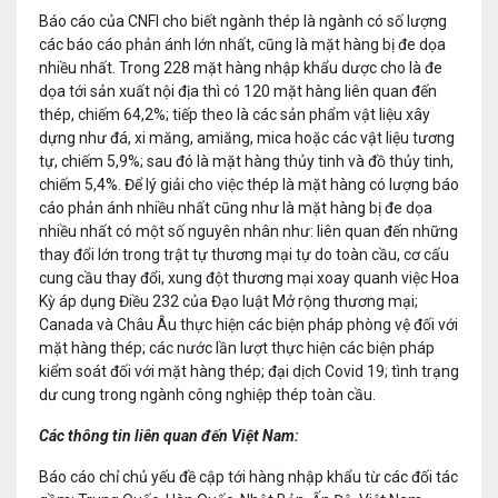
Báo cáo của CNFI cho biết ngành thép là ngành có số lượng
các báo cáo phản ánh lớn nhất, cũng là mặt hàng bị đe dọa
nhiều nhất. Trong 228 mặt hàng nhập khẩu dược cho là đe
dọa tới sản xuất nội địa thì có 120 mặt hàng liên quan đến
thép, chiếm 64,2%; tiếp theo là các sản phẩm vật liệu xây
dựng như đá, xi măng, amiăng, mica hoặc các vật liệu tương
tự, chiếm 5,9%; sau đó là mặt hàng thủy tinh và đồ thủy tinh,
chiếm 5,4%. Để lý giải cho việc thép là mặt hàng có lượng báo
cáo phản ánh nhiều nhất cũng như là mặt hàng bị đe dọa
nhiều nhất có một số nguyên nhân như: liên quan đến những
thay đổi lớn trong trật tự thương mại tự do toàn cầu, cơ cấu
cung cầu thay đổi, xung đột thương mại xoay quanh việc Hoa
Kỳ áp dụng Điều 232 của Đạo luật Mở rộng thương mại;
Canada và Châu Âu thực hiện các biện pháp phòng vệ đối với
mặt hàng thép; các nước lần lượt thực hiện các biện pháp
kiểm soát đối với mặt hàng thép; đại dịch Covid 19; tình trạng
dư cung trong ngành công nghiệp thép toàn cầu.
Các thông tin liên quan đến Việt Nam:
Báo cáo chỉ chủ yếu đề cập tới hàng nhập khẩu từ các đối tác