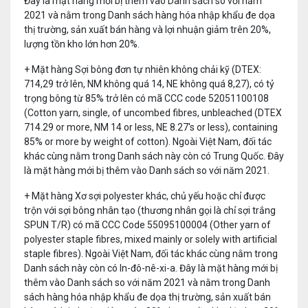
Đây là mặt hàng mới bị thêm vào Danh sách so với năm
2021 và nằm trong Danh sách hàng hóa nhập khẩu đe dọa
thị trường, sản xuất bán hàng và lợi nhuận giảm trên 20%,
lượng tồn kho lớn hơn 20%.
+ Mặt hàng Sợi bông đơn tự nhiên không chải kỹ (DTEX:
714,29 trở lên, NM không quá 14, NE không quá 8,27), có tỷ
trọng bông từ 85% trở lên có mã CCC code 52051100108
(Cotton yarn, single, of uncombed fibres, unbleached (DTEX
714.29 or more, NM 14 or less, NE 8.27's or less), containing
85% or more by weight of cotton). Ngoài Việt Nam, đối tác
khác cùng nằm trong Danh sách này còn có Trung Quốc. Đây
là mặt hàng mới bị thêm vào Danh sách so với năm 2021.
+ Mặt hàng Xơ sợi polyester khác, chủ yếu hoặc chỉ được
trộn với sợi bông nhân tạo (thương nhân gọi là chỉ sợi trắng
SPUN T/R) có mã CCC Code 55095100004 (Other yarn of
polyester staple fibres, mixed mainly or solely with artificial
staple fibres). Ngoài Việt Nam, đối tác khác cùng nằm trong
Danh sách này còn có In-đô-nê-xi-a. Đây là mặt hàng mới bị
thêm vào Danh sách so với năm 2021 và nằm trong Danh
sách hàng hóa nhập khẩu đe dọa thị trường, sản xuất bán