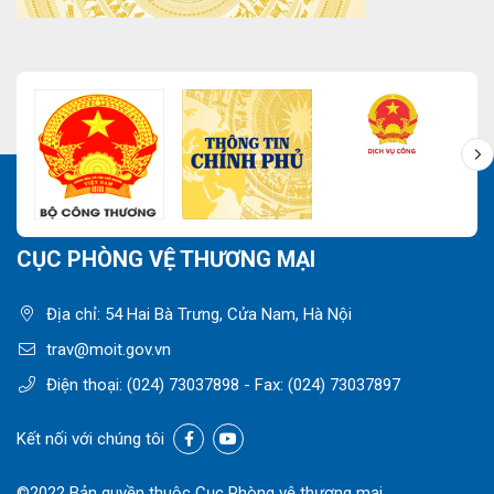
CỤC PHÒNG VỆ THƯƠNG MẠI
Địa chỉ: 54 Hai Bà Trưng, Cửa Nam, Hà Nội
trav@moit.gov.vn
Điện thoại:
(024) 73037898
- Fax:
(024) 73037897
Kết nối với chúng tôi
©2022 Bản quyền thuộc Cục Phòng vệ thương mại