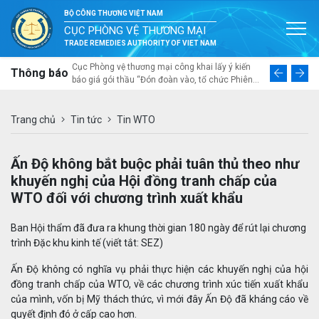
BỘ CÔNG THƯƠNG VIỆT NAM
CỤC PHÒNG VỆ THƯƠNG MẠI
TRADE REMEDIES AUTHORITY OF VIET NAM
ai mời thầu
Cục Phòng vệ thương mại công khai lấy ý kiến
Thư ngỏ về
Thông báo
á nhân trong
báo giá gói thầu “Đón đoàn vào, tổ chức Phiên
tổng thể v
a sắm gói thầu
Đối thoại lần thứ tư về phòng vệ thương mại Việt
năng thích 
u làm cơ sở để
Nam – Australia và khảo sát thực tế, trao đổi với
ngành nhự
ác bộ ngành,
doanh nghiệp sản xuất trong nước tại Đà Nẵng”
Trang chủ
Tin tức
Tin WTO
c phòng vệ
tại Đà Nẵng từ ngày 10 đến ngày 12 tháng 8 năm
ng lực về
2026
nh tham gia
Ấn Độ không bắt buộc phải tuân thủ theo như
ế hệ mới”
khuyến nghị của Hội đồng tranh chấp của
WTO đối với chương trình xuất khẩu
Ban Hội thẩm đã đưa ra khung thời gian 180 ngày để rút lại chương
trình Đặc khu kinh tế (viết tắt: SEZ)
Ấn Độ không có nghĩa vụ phải thực hiện các khuyến nghị của hội
đồng tranh chấp của WTO, về các chương trình xúc tiến xuất khẩu
của mình, vốn bị Mỹ thách thức, vì mới đây Ấn Độ đã kháng cáo về
quyết định đó ở cấp cao hơn.