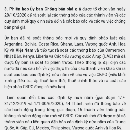
3.
Phiên họp Ủy ban Chống bán phá giá
được tổ chức vào ngày
28/10/2020 để rà soát lại các thông báo của các thành viên về các
quy định mới/quy định sửa đổi và các báo cáo về các vụ việc chống
bán phá giá.
Ủy ban đã rà soát thông báo mới về quy định pháp luật của
Argentina, Bolivia, Costa Rica, Ghana, Laos, Vương quốc Anh, Hoa
Kỳ và
Việt Nam
và tiếp tục rà soát các thông báo của Cameroon,
Nhật Bản, Kenya, Liberia và Các tiểu vương quốc Ả rập (UAE) mà đã
được Ủy ban rà soát từ phiên trước. Theo thông lệ, đại diện các
nước đã nêu câu hỏi về việc thực thi của các thành viên khác khi rà
soát các báo cáo định kỳ nửa năm về các vụ việc CBPG (việc khởi
xướng điều tra, áp thuế tạm thời, thuế chính thức và rà soát các
biện pháp CBPG đang có hiệu lực).
Liên quan đến báo cáo định kỳ nửa năm (giai đoạn 1/7-
31/12/2019 và 1/1-30/6/2020), 44 Thành viên đã thông báo về
các hành động trong từng giai đoạn, 16 thành viên thông báo
không có hành động nào mới về CBPG. Các câu hỏi đã được một số
thành viên nêu liên quan đến báo cáo định kỳ nửa năm của Trung
Quốc, Ai Cập, EU, Mexico, Philippines, Vương quốc Anh và Hoa Kỳ.