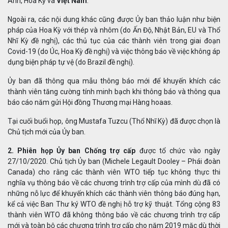
Anh, Hoa Kỳ và
Việt Nam
.
Ngoài ra, các nội dung khác cũng được Ủy ban thảo luận như biện
pháp của Hoa Kỳ với thép và nhôm (do Ấn Độ, Nhật Bản, EU và Thổ
Nhĩ Kỳ đề nghị), các thủ tục của các thành viên trong giai đoạn
Covid-19 (do Úc, Hoa Kỳ đề nghị) và việc thông báo về việc không áp
dụng biện pháp tự vệ (do Brazil đề nghị).
Ủy ban đã thông qua mẫu thông báo mới để khuyến khích các
thành viên tăng cường tính minh bạch khi thông báo và thông qua
báo cáo năm gửi Hội đồng Thương mại Hàng hoaas.
Tại cuối buổi họp, ông Mustafa Tuzcu (Thổ Nhĩ Kỳ) đã được chọn là
Chủ tịch mới của Ủy ban.
2. Phiên họp Ủy ban Chống trợ cấp
được tổ chức vào ngày
27/10/2020. Chủ tịch Ủy ban (Michele Legault Dooley – Phái đoàn
Canada) cho rằng các thành viên WTO tiếp tục không thực thi
nghĩa vụ thông báo về các chương trình trợ cấp của mình dù đã có
những nỗ lực để khuyến khích các thành viên thông báo đúng hạn,
kể cả việc Ban Thư ký WTO đề nghị hỗ trợ kỹ thuật. Tổng cộng 83
thành viên WTO đã không thông báo về các chương trình trợ cấp
mới và toàn bộ các chương trình trợ cấp cho năm 2019 mặc dù thời