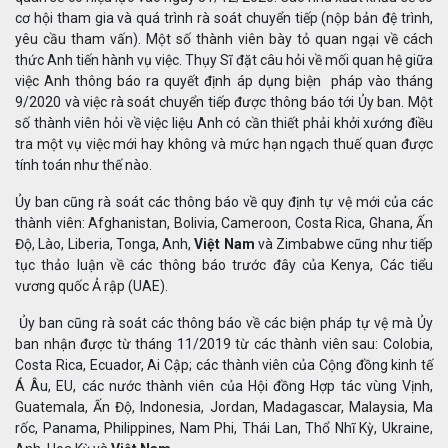
cơ hội tham gia và quá trình rà soát chuyển tiếp (nộp bản đệ trình,
yêu cầu tham vấn). Một số thành viên bày tỏ quan ngại về cách
thức Anh tiến hành vụ việc. Thụy Sĩ đặt câu hỏi về mối quan hệ giữa
việc Anh thông báo ra quyết định áp dụng biện pháp vào tháng
9/2020 và việc rà soát chuyển tiếp được thông báo tới Ủy ban. Một
số thành viên hỏi về việc liệu Anh có cần thiết phải khởi xướng điều
tra một vụ việc mới hay không và mức hạn ngạch thuế quan được
tính toán như thế nào.
Ủy ban cũng rà soát các thông báo về quy định tự vệ mới của các
thành viên: Afghanistan, Bolivia, Cameroon, Costa Rica, Ghana, Ấn
Độ, Lào, Liberia, Tonga, Anh,
Việt Nam
và Zimbabwe cũng như tiếp
tục thảo luận về các thông báo trước đây của Kenya, Các tiểu
vương quốc Ả rập (UAE).
Ủy ban cũng rà soát các thông báo về các biện pháp tự vệ mà Ủy
ban nhận được từ tháng 11/2019 từ các thành viên sau: Colobia,
Costa Rica, Ecuador, Ai Cập; các thành viên của Cộng đồng kinh tế
Á Âu, EU, các nước thành viên của Hội đồng Hợp tác vùng Vịnh,
Guatemala, Ấn Độ, Indonesia, Jordan, Madagascar, Malaysia, Ma
rốc, Panama, Philippines, Nam Phi, Thái Lan, Thổ Nhĩ Kỳ, Ukraine,