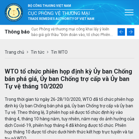
BỘ CÔNG THƯƠNG VIỆT NAM
CỤC PHÒNG VỆ THƯƠNG MẠI
TRADE REMEDIES AUTHORITY OF VIET NAM
ai mời thầu
Cục Phòng vệ thương mại công khai lấy ý kiến
Thư ngỏ về
Thông báo
á nhân trong
báo giá gói thầu “Đón đoàn vào, tổ chức Phiên
tổng thể v
a sắm gói thầu
Đối thoại lần thứ tư về phòng vệ thương mại Việt
năng thích 
u làm cơ sở để
Nam – Australia và khảo sát thực tế, trao đổi với
ngành nhự
ác bộ ngành,
doanh nghiệp sản xuất trong nước tại Đà Nẵng”
Trang chủ
Tin tức
Tin WTO
c phòng vệ
tại Đà Nẵng từ ngày 10 đến ngày 12 tháng 8 năm
ng lực về
2026
nh tham gia
WTO tổ chức phiên họp định kỳ Ủy ban Chống
ế hệ mới”
bán phá giá, Ủy ban Chống trợ cấp và Ủy ban
Tự vệ tháng 10/2020
Trong thời gian từ ngày 26-28/10/2020, WTO đã tổ chức phiên họp
định kỳ Ủy ban Chống bán phá giá, Ủy ban Chống trợ cấp và Ủy ban
Tự vệ. Theo thông lệ, 3 phiên họp sẽ được tổ chức định kỳ vào
tháng 4, tháng 10 hàng năm, tuy nhiên, năm nay do ảnh hưởng của
dịch Covid-19, phiên họp tháng 4 đã không được tổ chức. Phiên
họp tháng 10 được tổ chức dưới hình thức kết hợp trực tuyến và tại
trụ sở WTO.