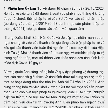
1. Phiên họp Ủy ban Tự vệ
được tổ chức vào ngày 26/10/2020.
Hơn 60 vụ việc tự vệ đã được rà soát (do phiên họp tháng 4 không
được tổ chức). Biện pháp tự vệ của EU đối với các sản phẩm thép
(áp dụng vào tháng 2/2019 với 28 danh mục sản phẩm thép tới
tháng 6/2021) tiếp tục được các thành viên quan tâm.
Trung Quốc, Nhật Bản, Hàn Quốc và Úc tiếp tục nhấn mạnh quan
ngại chung về việc các thành viên gia tăng các biện pháp tự vệ và
kêu gọi các thành viên tuân thủ nghiêm túc các quy định của Hiệp
định Tự vệ. Một số thành viên nêu quan ngại về các biện pháp tự vệ
trong ngành thép, một số thành viên khác nhắc đến tình hình kinh
tế do dịch Covid-19 gây ra.
Vương quốc Anh cũng thông báo về quy định phòng vệ thương mại
mới của mình và giải thích về tình hình thực tại cũng như hệ thống
mới sẽ hoạt động như thế nào khi Anh rời EU vào 1/1/2021. Anh
cũng thông báo về việc khởi xướng điều tra với một số sản phẩm
thép. Anh cho biết biện pháp tự vệ hiện tại của EU sẽ được “chuyển
tiếp” và tiếp tục có hiệu lực tại Anh, cùng với một số điều chỉnh để
đảm bảo hiệu quả tại thị trường Anh. Biện pháp hạn ngạch thuế
quan sẽ có hiệu lực vào ngày 31/12/2020. Các nhà xuất khẩu sẽ có