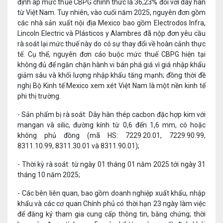
định áp mức thuế CBPG chính thức là 36,23% đối với dây hàn
từ Việt Nam. Tuy nhiên, vào cuối năm 2025, nguyên đơn gồm
các nhà sản xuất nội địa Mexico bao gồm Electrodos Infra,
Lincoln Electric và Plásticos y Alambres đã nộp đơn yêu cầu
rà soát lại mức thuế này do có sự thay đổi về hoàn cảnh thực
tế. Cụ thể, nguyên đơn cáo buộc mức thuế CBPG hiện tại
không đủ để ngăn chặn hành vi bán phá giá vì giá nhập khẩu
giảm sâu và khối lượng nhập khẩu tăng mạnh; đồng thời đề
nghị Bộ Kinh tế Mexico xem xét Việt Nam là một nền kinh tế
phi thị trường.
- Sản phẩm bị rà soát: Dây hàn thép cacbon đặc hợp kim với
mangan và silic, đường kính từ 0,6 đến 1,6 mm, có hoặc
không phủ đồng (mã HS: 7229.20.01, 7229.90.99,
8311.10.99, 8311.30.01 và 8311.90.01);
- Thời kỳ rà soát: từ ngày 01 tháng 01 năm 2025 tới ngày 31
tháng 10 năm 2025;
- Các bên liên quan, bao gồm doanh nghiệp xuất khẩu, nhập
khẩu và các cơ quan Chính phủ có thời hạn 23 ngày làm việc
để đăng ký tham gia cung cấp thông tin, bằng chứng; thời