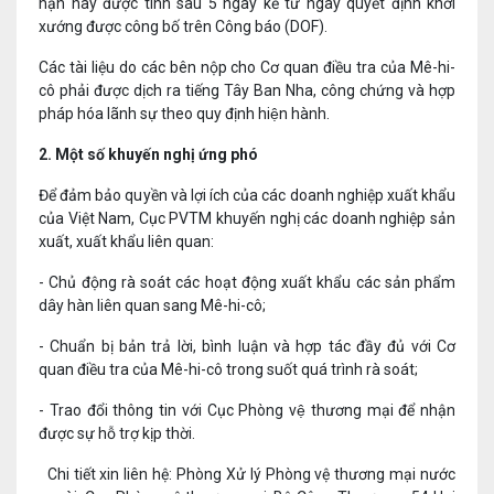
hạn này được tính sau 5 ngày kể từ ngày quyết định khởi
xướng được công bố trên Công báo (DOF).
Các tài liệu do các bên nộp cho Cơ quan điều tra của Mê-hi-
cô phải được dịch ra tiếng Tây Ban Nha, công chứng và hợp
pháp hóa lãnh sự theo quy định hiện hành.
2. Một số khuyến nghị ứng phó
Để đảm bảo quyền và lợi ích của các doanh nghiệp xuất khẩu
của Việt Nam, Cục PVTM khuyến nghị các doanh nghiệp sản
xuất, xuất khẩu liên quan:
- Chủ động rà soát các hoạt động xuất khẩu các sản phẩm
dây hàn liên quan sang Mê-hi-cô;
- Chuẩn bị bản trả lời, bình luận và hợp tác đầy đủ với Cơ
quan điều tra của Mê-hi-cô trong suốt quá trình rà soát;
- Trao đổi thông tin với Cục Phòng vệ thương mại để nhận
được sự hỗ trợ kịp thời.
Chi tiết xin liên hệ: Phòng Xử lý Phòng vệ thương mại nước