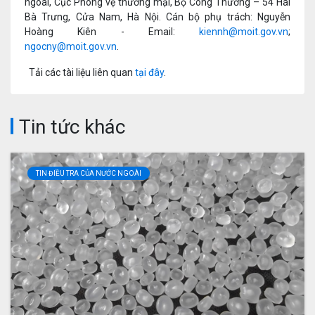
ngoài, Cục Phòng vệ thương mại, Bộ Công Thương – 54 Hai
Bà Trưng, Cửa Nam, Hà Nội. Cán bộ phụ trách: Nguyễn
Hoàng Kiên - Email:
kiennh@moit.gov.vn
;
ngocny@moit.gov.vn
.
Tải các tài liệu liên quan
tại đây
.
Tin tức khác
TIN ĐIỀU TRA CỦA NƯỚC NGOÀI