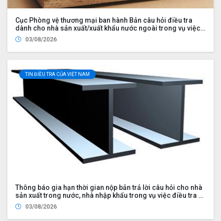
Cục Phòng vệ thương mại ban hành Bản câu hỏi điều tra
dành cho nhà sản xuất/xuất khẩu nước ngoài trong vụ việc
rà soát nhà xuất khẩu mới trong vụ việc áp dụng biện pháp
03/08/2026
chống bán phá giá đối với một số sản phẩm ván sợi gỗ (mã
số vụ việc NR01.AD21)
TIN ĐIỀU TRA CỦA VIỆT NAM
Thông báo gia hạn thời gian nộp bản trả lời câu hỏi cho nhà
sản xuất trong nước, nhà nhập khẩu trong vụ việc điều tra rà
soát cuối kỳ việc áp dụng biện pháp chống bán phá giá đối
03/08/2026
với một số sản phẩm thép hình chữ H có xuất xứ từ Cộng hòa
nhân dân Trung Hoa (Mã vụ việc: ER02.AD03)