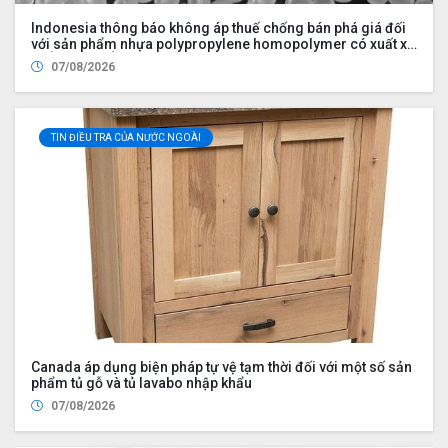
Indonesia thông báo không áp thuế chống bán phá giá đối
với sản phẩm nhựa polypropylene homopolymer có xuất xứ
từ Ả Rập Xê Út, Malaysia, Trung Quốc, Philippines, Hàn
07/08/2026
Quốc, Singapore, Thái Lan và Việt Nam
TIN ĐIỀU TRA CỦA NƯỚC NGOÀI
Canada áp dụng biện pháp tự vệ tạm thời đối với một số sản
phẩm tủ gỗ và tủ lavabo nhập khẩu
07/08/2026