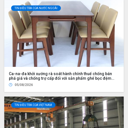
TIN ĐIỀU TRA CỦA NƯỚC NGOÀI
Ca-na-đa khởi xướng rà soát hành chính thuế chống bán
phá giá và chống trợ cấp đối với sản phẩm ghế bọc đệm
nhập khẩu từ Trung Quốc và Việt Nam, đồng thời nhập khẩu
05/08/2026
từ Hoa Kỳ bởi Công ty Wayfair LLC (UDS 2026 UP2)
TIN ĐIỀU TRA CỦA VIỆT NAM