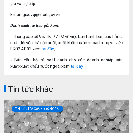
giá và trợ cấp
Email: giaovq@moit.gov.vn
Danh sách tài liệu gửi kèm:
- Thông báo số 96/TB-PVTM về việc ban hành bản câu hỏi rà
soát đối với nhà sản xuất, xuất khẩu nước ngoài trong vụ việc
ER02.AD03 xem
tại đây
;
- Bản câu hỏi rà soát dành cho các doanh nghiệp sản
xuất/xuất khẩu nước ngoài xem
tại đây
.
Tin tức khác
TIN ĐIỀU TRA CỦA NƯỚC NGOÀI