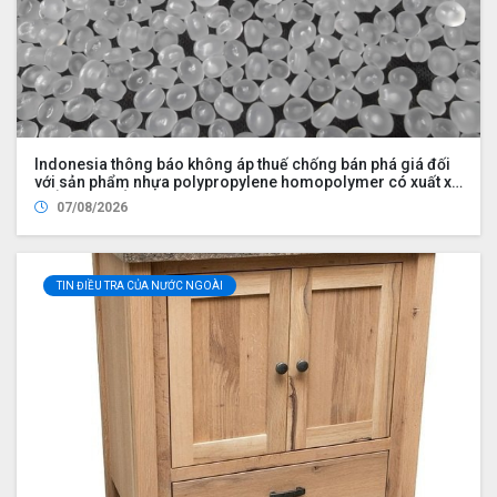
Indonesia thông báo không áp thuế chống bán phá giá đối
với sản phẩm nhựa polypropylene homopolymer có xuất xứ
từ Ả Rập Xê Út, Malaysia, Trung Quốc, Philippines, Hàn
07/08/2026
Quốc, Singapore, Thái Lan và Việt Nam
TIN ĐIỀU TRA CỦA NƯỚC NGOÀI