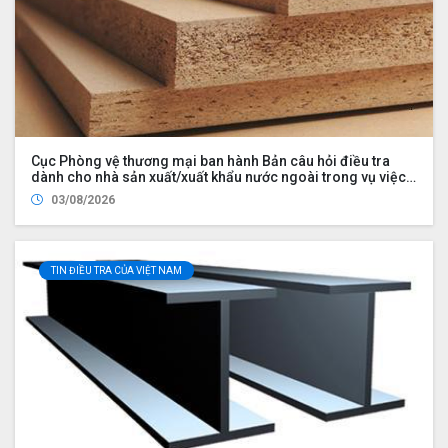
Cục Phòng vệ thương mại ban hành Bản câu hỏi điều tra
dành cho nhà sản xuất/xuất khẩu nước ngoài trong vụ việc
rà soát nhà xuất khẩu mới trong vụ việc áp dụng biện pháp
03/08/2026
chống bán phá giá đối với một số sản phẩm ván sợi gỗ (mã
số vụ việc NR01.AD21)
TIN ĐIỀU TRA CỦA VIỆT NAM