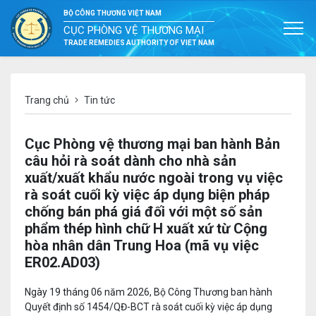
BỘ CÔNG THƯƠNG VIỆT NAM
CỤC PHÒNG VỆ THƯƠNG MẠI
TRADE REMEDIES AUTHORITY OF VIET NAM
Trang chủ
Tin tức
Cục Phòng vệ thương mại ban hành Bản
câu hỏi rà soát dành cho nhà sản
xuất/xuất khẩu nước ngoài trong vụ việc
rà soát cuối kỳ việc áp dụng biện pháp
chống bán phá giá đối với một số sản
phẩm thép hình chữ H xuất xứ từ Cộng
hòa nhân dân Trung Hoa (mã vụ việc
ER02.AD03)
Ngày 19 tháng 06 năm 2026, Bộ Công Thương ban hành
Quyết định số 1454/QĐ-BCT rà soát cuối kỳ việc áp dụng