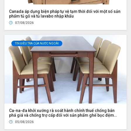
Canada áp dụng biện pháp tự vệ tạm thời đối với một số sản
phẩm tủ gỗ và tủ lavabo nhập khẩu
07/08/2026
TIN ĐIỀU TRA CỦA NƯỚC NGOÀI
Ca-na-đa khởi xướng rà soát hành chính thuế chống bán
phá giá và chống trợ cấp đối với sản phẩm ghế bọc đệm
nhập khẩu từ Trung Quốc và Việt Nam, đồng thời nhập khẩu
05/08/2026
từ Hoa Kỳ bởi Công ty Wayfair LLC (UDS 2026 UP2)