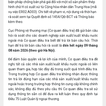
biện pháp chống bán phá giá đối với một số sản phẩm thép
hình chữ H có xuất xứ từ Cộng hòa nhân dân Trung Hoa (mã
vụ việc ER02.AD03). Chi tiết về phạm vi, nội dung và thời hạn
rà soát xem tại Quyết định số 1454/QĐ-BCT và Thông báo
kèm theo.
Cục Phòng vệ thương mại (Cơ quan điều tra) đã gửi bản câu
hỏi rà soát cho các doanh nghiệp sản xuất/xuất khẩu nước
ngoài mà Cơ quan điều tra biết để trả lời bản câu hỏi. Thời
hạn để trả lời bản câu hỏi rà soát là
đến hết ngày
09
tháng
08 năm 2026 (theo giờ Hà Nội).
Để đảm bảo quyền và lợi ích của mình, Cơ quan điều tra đề
nghị tất cả các nhà sản xuất/xuất khẩu nước ngoài có liên
quan tham gia, hợp tác đầy đủ trong suốt quá trình điều tra.
Trong trường hợp Cơ quan điều tra không nhận được thông
tin trả lời đúng hạn của các nhà sản xuất/xuất khẩu nước
ngoài hoặc trong trường hợp thông tin cung cấp không chính
xác, không đầy đủ theo yêu cầu thì Cơ quan điều tra sẽ sử
dụng thông tin sẵn có để đưa ra kết luận theo quy định tại
Điều 75 Luật Quản lý ngoại thương.