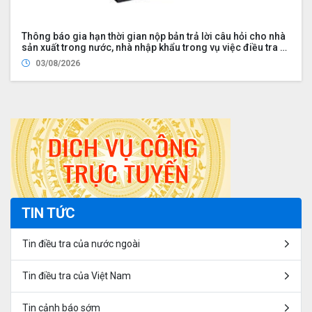
Thông báo gia hạn thời gian nộp bản trả lời câu hỏi cho nhà
sản xuất trong nước, nhà nhập khẩu trong vụ việc điều tra rà
soát cuối kỳ việc áp dụng biện pháp chống bán phá giá đối
03/08/2026
với một số sản phẩm thép hình chữ H có xuất xứ từ Cộng hòa
nhân dân Trung Hoa (Mã vụ việc: ER02.AD03)
TIN TỨC
Tin điều tra của nước ngoài
Tin điều tra của Việt Nam
Tin cảnh báo sớm