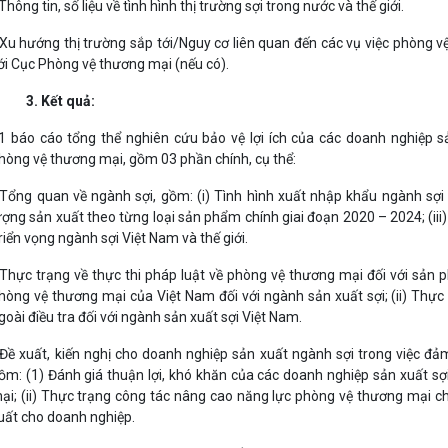
 Thông tin, số liệu về tình hình thị trường sợi trong nước và thế giới.
 Xu hướng thị trường sắp tới/Nguy cơ liên quan đến các vụ việc phòng v
ới Cục Phòng vệ thương mại (nếu có).
. Kết quả:
1 báo cáo tổng thể nghiên cứu bảo vệ lợi ích của các doanh nghiệp s
hòng vệ thương mại, gồm 03 phần chính, cụ thể:
 Tổng quan về ngành sợi, gồm: (i) Tình hình xuất nhập khẩu ngành sợi
ượng sản xuất theo từng loại sản phẩm chính giai đoạn 2020 – 2024; (iii)
riển vọng ngành sợi Việt Nam và thế giới.
 Thực trạng về thực thi pháp luật về phòng vệ thương mại đối với sản p
hòng vệ thương mại của Việt Nam đối với ngành sản xuất sợi; (ii) Thự
goài điều tra đối với ngành sản xuất sợi Việt Nam.
 Đề xuất, kiến nghị cho doanh nghiệp sản xuất ngành sợi trong việc đ
ồm: (1) Đánh giá thuận lợi, khó khăn của các doanh nghiệp sản xuất sợi
ại; (ii) Thực trạng công tác nâng cao năng lực phòng vệ thương mại cho
uất cho doanh nghiệp.