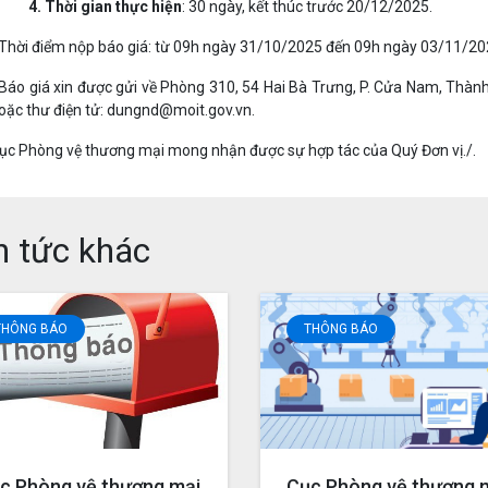
. Thời gian thực hiện
: 30 ngày, kết thúc trước 20/12/2025.
 Thời điểm nộp báo giá: từ 09h ngày 31/10/2025 đến 09h ngày 03/11/20
 Báo giá xin được gửi về Phòng 310, 54 Hai Bà Trưng, P. Cửa Nam, Thàn
oặc thư điện tử: dungnd@moit.gov.vn.
ục Phòng vệ thương mại mong nhận được sự hợp tác của Quý Đơn vị./.
n tức khác
THÔNG BÁO
THÔNG BÁO
c Phòng vệ thương mại
Cục Phòng vệ thương 