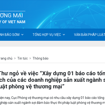
ƯƠNG MẠI
 OF VIET NAM
NH BÁO SỚM
TỔNG HỢP VỤ VIỆC
VĂN BẢN PHÁP LUẬ
rang chủ
Tin tức
Thông báo
Thư ngỏ về việc “Xây dựng 01 báo cáo tổn
ích của các doanh nghiệp sản xuất ngành 
luật phòng vệ thương mại”
iện nay, Cục Phòng vệ thương mại có nhu cầu xây dựng 01 báo cáo tổng t
ghiệp sản xuất ngành sợi đảm bảo thực thi pháp luật phòng vệ thương mạ