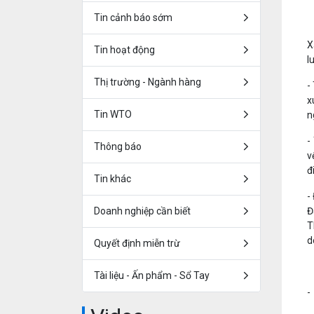
Tin cảnh báo sớm
X
Tin hoạt động
l
Thị trường - Ngành hàng
-
x
Tin WTO
n
-
Thông báo
v
đ
Tin khác
-
Doanh nghiệp cần biết
Đ
T
d
Quyết định miễn trừ
Tài liệu - Ấn phẩm - Sổ Tay
-