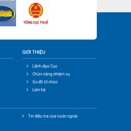
nghiệp về sử dụng thông
tin cảnh báo phục vụ
hoạt động sản xuất, kinh
doanh; nâng cao năng lực
ứng phó các vụ việc
phòng vệ thương mại cho
các cơ quan bộ, ngành,
địa phương tham gia lĩnh
vực phòng vệ thương mại
GIỚI THIỆU
Lãnh đạo Cục
Chức năng nhiệm vụ
Sơ đồ tổ chức
Liên hệ
Tin điều tra của nước ngoài