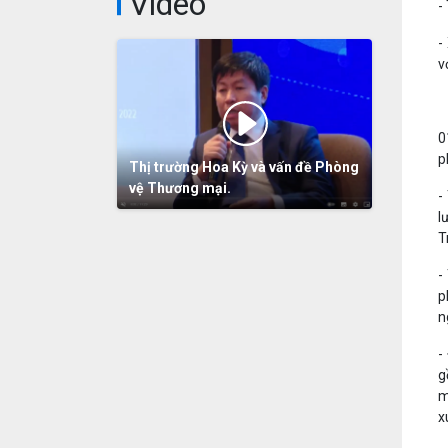
Video
-
-
v
3
0
p
Thị trường Hoa Kỳ và vấn đề Phòng
vệ Thương mại.
-
l
T
-
p
n
-
g
m
x