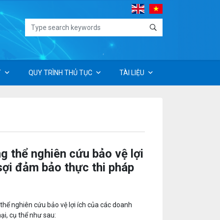
T
QUY TRÌNH THỦ TỤC
TÀI LIỆU
g thể nghiên cứu bảo vệ lợi
sợi đảm bảo thực thi pháp
hể nghiên cứu bảo vệ lợi ích của các doanh
i, cụ thể như sau: