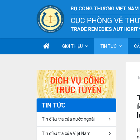
BỘ CÔNG THƯƠNG VIỆT NAM
CỤC PHÒNG VỆ TH
TRADE REMEDIES AUTHORITY
GIỚI THIỆU
TIN TỨC
CẢ
T
TIN TỨC
Tin điều tra của nước ngoài
H
Tin điều tra của Việt Nam
n