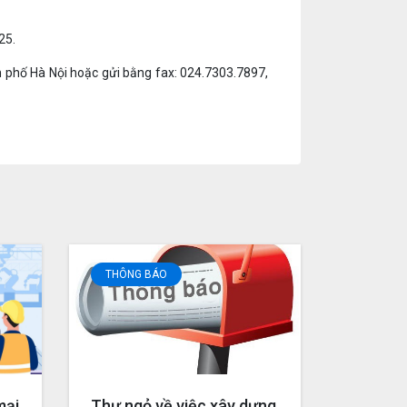
25.
h phố Hà Nội hoặc gửi bằng fax: 024.7303.7897,
THÔNG BÁO
mại
Thư ngỏ về việc xây dựng