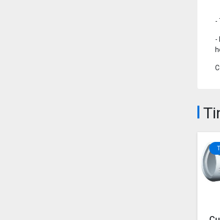
4
-
-
h
C
Ti
Cụ