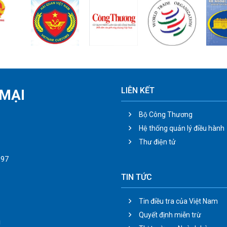
iều tra áp dụng biện
áp chống bán phá giá
i với một số sản phẩm
ch gốm, sứ ốp lát có
ất xứ từ Cộng hòa Ấn
 (mã vụ việc: AD23)”
uộc “Dự toán chi tiết
nh phí tổ chức xử lý các
 việc điều tra chống
LIÊN KẾT
MẠI
n phá giá, chống trợ
p đối với hàng hóa
Bộ Công Thương
ập khẩu vào Việt Nam
Hệ thống quản lý điều hành
nguồn kinh phí quản lý
à nước (không tự chủ)
Thư điện tử
ại 340 -341 đợt 3 năm
897
26”
TIN TỨC
Tin điều tra của Việt Nam
Quyết định miễn trừ
i