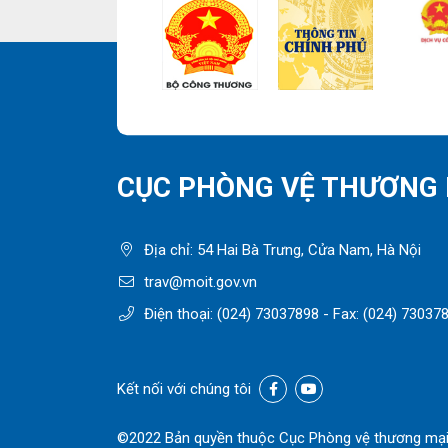
“Đ
ph
đố
gạ
xu
Độ
th
Ki
vụ
CỤC PHÒNG VỆ THƯƠNG 
bá
cấ
nh
Địa chỉ: 54 Hai Bà Trưng, Cửa Nam, Hà Nội
– 
nh
trav@moit.gov.vn
lo
Điện thoại:
(024) 73037898
- Fax:
(024) 73037
20
Kết nối với chúng tôi
©2022 Bản quyền thuộc Cục Phòng vệ thương mạ