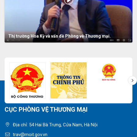
Thị trường Hoa Kỳ và vấn đề Phòng vệ Thương mại.
CỤC PHÒNG VỆ THƯƠNG MẠI
Địa chỉ: 54 Hai Bà Trưng, Cửa Nam, Hà Nội
trav@moit.gov.vn