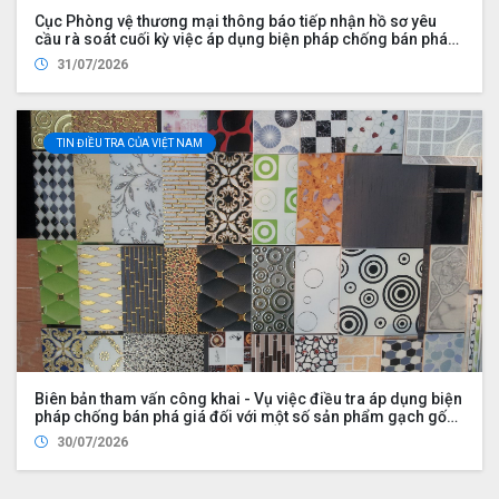
Cục Phòng vệ thương mại thông báo tiếp nhận hồ sơ yêu
cầu rà soát cuối kỳ việc áp dụng biện pháp chống bán phá
giá đối với một số sản phẩm bàn, ghế có xuất xứ từ nước
31/07/2026
Cộng hòa Nhân dân Trung Hoa (Mã vụ việc: AD16)
TIN ĐIỀU TRA CỦA VIỆT NAM
Biên bản tham vấn công khai - Vụ việc điều tra áp dụng biện
pháp chống bán phá giá đối với một số sản phẩm gạch gốm,
sứ ốp lát có xuất xứ từ Cộng hòa Ấn Độ
30/07/2026