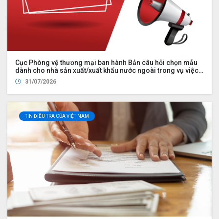
Cục Phòng vệ thương mại ban hành Bản câu hỏi chọn mẫu
dành cho nhà sản xuất/xuất khẩu nước ngoài trong vụ việc
điều tra chống bán phá giá đối với một số sản phẩm thanh
31/07/2026
thép dự ứng lực từ Cộng hòa nhân dân Trung Hoa (mã số vụ
việc: AD24)
TIN ĐIỀU TRA CỦA VIỆT NAM