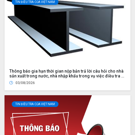
TIN ĐIỀU TRA CỦA VIỆT NAM
Thông báo gia hạn thời gian nộp bản trả lời câu hỏi cho nhà
sản xuất trong nước, nhà nhập khẩu trong vụ việc điều tra rà
soát cuối kỳ việc áp dụng biện pháp chống bán phá giá đối
03/08/2026
với một số sản phẩm thép hình chữ H có xuất xứ từ Cộng hòa
nhân dân Trung Hoa (Mã vụ việc: ER02.AD03)
TIN ĐIỀU TRA CỦA VIỆT NAM