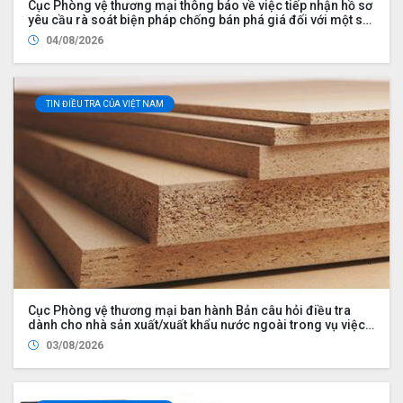
Cục Phòng vệ thương mại thông báo về việc tiếp nhận hồ sơ
yêu cầu rà soát biện pháp chống bán phá giá đối với một số
sản phẩm nhôm có xuất xứ từ Cộng hòa nhân dân Trung
04/08/2026
Hoa
TIN ĐIỀU TRA CỦA VIỆT NAM
Cục Phòng vệ thương mại ban hành Bản câu hỏi điều tra
dành cho nhà sản xuất/xuất khẩu nước ngoài trong vụ việc
rà soát nhà xuất khẩu mới trong vụ việc áp dụng biện pháp
03/08/2026
chống bán phá giá đối với một số sản phẩm ván sợi gỗ (mã
số vụ việc NR01.AD21)