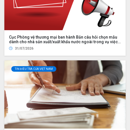
Cục Phòng vệ thương mại ban hành Bản câu hỏi chọn mẫu
dành cho nhà sản xuất/xuất khẩu nước ngoài trong vụ việc
điều tra chống bán phá giá đối với một số sản phẩm thanh
31/07/2026
thép dự ứng lực từ Cộng hòa nhân dân Trung Hoa (mã số vụ
việc: AD24)
TIN ĐIỀU TRA CỦA VIỆT NAM