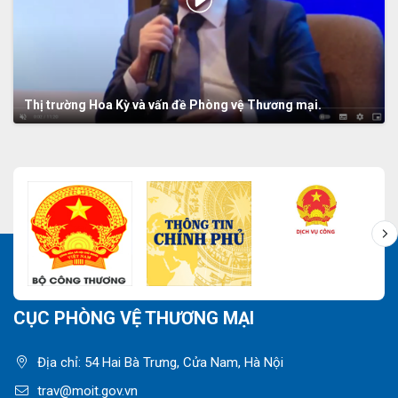
Thị trường Hoa Kỳ và vấn đề Phòng vệ Thương mại.
CỤC PHÒNG VỆ THƯƠNG MẠI
Địa chỉ: 54 Hai Bà Trưng, Cửa Nam, Hà Nội
trav@moit.gov.vn