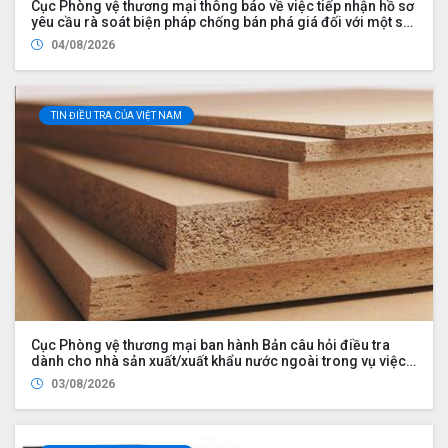
Cục Phòng vệ thương mại thông báo về việc tiếp nhận hồ sơ
yêu cầu rà soát biện pháp chống bán phá giá đối với một số
sản phẩm nhôm có xuất xứ từ Cộng hòa nhân dân Trung
04/08/2026
Hoa
TIN ĐIỀU TRA CỦA VIỆT NAM
Cục Phòng vệ thương mại ban hành Bản câu hỏi điều tra
dành cho nhà sản xuất/xuất khẩu nước ngoài trong vụ việc
rà soát nhà xuất khẩu mới trong vụ việc áp dụng biện pháp
03/08/2026
chống bán phá giá đối với một số sản phẩm ván sợi gỗ (mã
số vụ việc NR01.AD21)