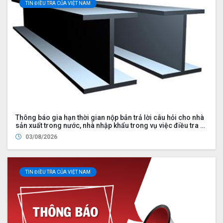
TIN ĐIỀU TRA CỦA VIỆT NAM
Thông báo gia hạn thời gian nộp bản trả lời câu hỏi cho nhà
sản xuất trong nước, nhà nhập khẩu trong vụ việc điều tra rà
soát cuối kỳ việc áp dụng biện pháp chống bán phá giá đối
03/08/2026
với một số sản phẩm thép hình chữ H có xuất xứ từ Cộng hòa
nhân dân Trung Hoa (Mã vụ việc: ER02.AD03)
TIN ĐIỀU TRA CỦA VIỆT NAM