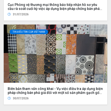
Cục Phòng vệ thương mại thông báo tiếp nhận hồ sơ yêu
cầu rà soát cuối kỳ việc áp dụng biện pháp chống bán phá
giá đối với một số sản phẩm bàn, ghế có xuất xứ từ nước
31/07/2026
Cộng hòa Nhân dân Trung Hoa (Mã vụ việc: AD16)
TIN ĐIỀU TRA CỦA VIỆT NAM
Biên bản tham vấn công khai - Vụ việc điều tra áp dụng biện
pháp chống bán phá giá đối với một số sản phẩm gạch gốm,
sứ ốp lát có xuất xứ từ Cộng hòa Ấn Độ
30/07/2026