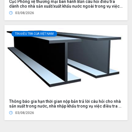
Cục Phòng vệ thương mại ban hành Bản câu hỏi điều tra
dành cho nhà sản xuất/xuất khẩu nước ngoài trong vụ việc
rà soát nhà xuất khẩu mới trong vụ việc áp dụng biện pháp
03/08/2026
chống bán phá giá đối với một số sản phẩm ván sợi gỗ (mã
số vụ việc NR01.AD21)
TIN ĐIỀU TRA CỦA VIỆT NAM
Thông báo gia hạn thời gian nộp bản trả lời câu hỏi cho nhà
sản xuất trong nước, nhà nhập khẩu trong vụ việc điều tra rà
soát cuối kỳ việc áp dụng biện pháp chống bán phá giá đối
03/08/2026
với một số sản phẩm thép hình chữ H có xuất xứ từ Cộng hòa
nhân dân Trung Hoa (Mã vụ việc: ER02.AD03)