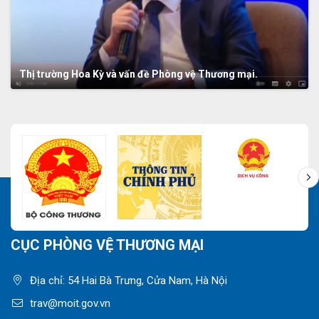
Thị trường Hoa Kỳ và vấn đề Phòng vệ Thương mại.
CỤC PHÒNG VỆ THƯƠNG MẠI
Địa chỉ: 54 Hai Bà Trưng, Cửa Nam, Hà Nội
trav@moit.gov.vn