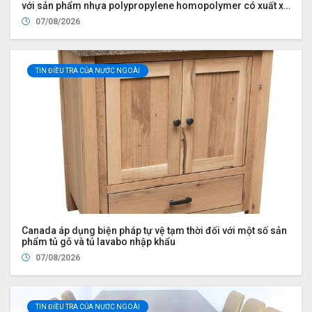
với sản phẩm nhựa polypropylene homopolymer có xuất xứ
từ Ả Rập Xê Út, Malaysia, Trung Quốc, Philippines, Hàn
07/08/2026
Quốc, Singapore, Thái Lan và Việt Nam
TIN ĐIỀU TRA CỦA NƯỚC NGOÀI
Canada áp dụng biện pháp tự vệ tạm thời đối với một số sản
phẩm tủ gỗ và tủ lavabo nhập khẩu
07/08/2026
TIN ĐIỀU TRA CỦA NƯỚC NGOÀI