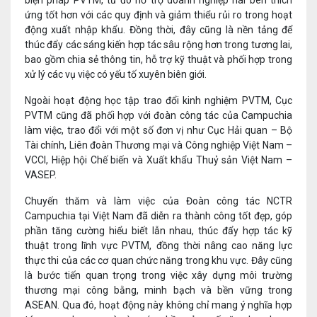
biện pháp PVTM, từ đó hỗ trợ doanh nghiệp hai bên thích
ứng tốt hơn với các quy định và giảm thiểu rủi ro trong hoạt
động xuất nhập khẩu. Đồng thời, đây cũng là nền tảng để
thúc đẩy các sáng kiến hợp tác sâu rộng hơn trong tương lai,
bao gồm chia sẻ thông tin, hỗ trợ kỹ thuật và phối hợp trong
xử lý các vụ việc có yếu tố xuyên biên giới.
Ngoài hoạt động học tập trao đổi kinh nghiệm PVTM, Cục
PVTM cũng đã phối hợp với đoàn công tác của Campuchia
làm việc, trao đổi với một số đơn vị như Cục Hải quan – Bộ
Tài chính, Liên đoàn Thương mại và Công nghiệp Việt Nam –
VCCI, Hiệp hội Chế biến và Xuất khẩu Thuỷ sản Việt Nam –
VASEP.
Chuyến thăm và làm việc của Đoàn công tác NCTR
Campuchia tại Việt Nam đã diễn ra thành công tốt đẹp, góp
phần tăng cường hiểu biết lẫn nhau, thúc đẩy hợp tác kỹ
thuật trong lĩnh vực PVTM, đồng thời nâng cao năng lực
thực thi của các cơ quan chức năng trong khu vực. Đây cũng
là bước tiến quan trọng trong việc xây dựng môi trường
thương mại công bằng, minh bạch và bền vững trong
ASEAN. Qua đó, hoạt động này không chỉ mang ý nghĩa hợp