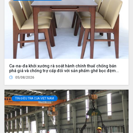
Ca-na-đa khởi xướng rà soát hành chính thuế chống bán
phá giá và chống trợ cấp đối với sản phẩm ghế bọc đệm
nhập khẩu từ Trung Quốc và Việt Nam, đồng thời nhập khẩu
05/08/2026
từ Hoa Kỳ bởi Công ty Wayfair LLC (UDS 2026 UP2)
TIN ĐIỀU TRA CỦA VIỆT NAM