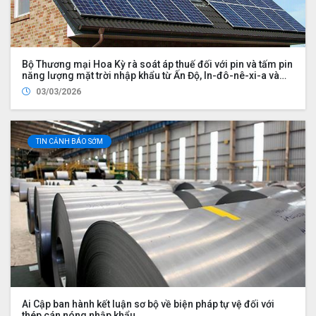
Bộ Thương mại Hoa Kỳ rà soát áp thuế đối với pin và tấm pin
năng lượng mặt trời nhập khẩu từ Ấn Độ, In-đô-nê-xi-a và
Lào
03/03/2026
TIN CẢNH BÁO SỚM
Ai Cập ban hành kết luận sơ bộ về biện pháp tự vệ đối với
thép cán nóng nhập khẩu