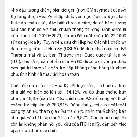
Khô đậu tương không biến đổi gen (non-GM soymeal) của Ấn
Độ từng được Hoa Kỳ nhập khẩu với mục đích sử dụng làm
thức ăn chăn nuôi, đặc biệt cho gia cầm, do có hàm lượng
dầu cao hơn so với tiêu chuẩn thông thường. Đỉnh điểm là
năm tài chính 2020–2021, khi Ấn Độ xuất khẩu tới 227.000
tấn sang Hoa Kỳ. Tuy nhiên, sau khi Hiệp hội Các nhà chế biến
đậu tương hữu cơ Hoa Kỳ (OSPA) đệ đơn khiếu nại lên Bộ
Thương mại và Ủy ban Thương mại Quốc quốc tế Hoa Kỳ
(ITC), cho rằng sản phẩm của Ấn Độ được bán với giá thấp
hơn giá trị thực và nhận trợ cấp không công bằng từ chính
phủ, tình hình đã thay đổi hoàn toàn.
Cuộc điều tra của ITC Hoa Kỳ kết luận rằng có hành vi bán
phá giá với biên độ lên tới 154,12%, và áp thuế chống bán
phá giá 18,8% (sau khi điều chỉnh còn 9,26%) cùng với thuế
chống trợ cấp lên tới 283,91%. Đáng chú ý, chỉ duy nhất một
công ty Ấn Độ tham gia điều tra được miễn thuế chống bán
phá giá và chỉ bị áp thuế trợ cấp 9,57%. Các doanh nghiệp
còn lại không phản hồi yêu cầu của ITCHoa Kỳ, dẫn đến việc
bị áp mức thuế cao nhất.