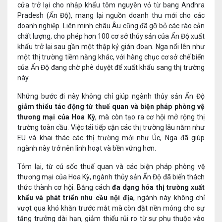
cửa trở lại cho nhập khẩu tôm nguyên vỏ từ bang Andhra
Pradesh (Ấn Độ), mang lại nguồn doanh thu mới cho các
doanh nghiệp. Liên minh châu Âu cũng đã gỡ bỏ các rào cản
chất lượng, cho phép hơn 100 cơ sở thủy sản của Ấn Độ xuất
khẩu trở lại sau gần một thập kỷ gián đoạn. Nga nổi lên như
một thị trường tiềm năng khác, với hàng chục cơ sở chế biến
của Ấn Độ đang chờ phê duyệt để xuất khẩu sang thị trường
này.
Những bước đi này không chỉ giúp ngành thủy sản Ấn Độ
giảm thiểu tác động từ thuế quan và biện pháp phòng vệ
thương mại của Hoa Kỳ
, mà còn tạo ra cơ hội mở rộng thị
trường toàn cầu. Việc tái tiếp cận các thị trường lâu năm như
EU và khai thác các thị trường mới như Úc, Nga đã giúp
ngành này trở nên linh hoạt và bền vững hơn.
Tóm lại, từ cú sốc thuế quan và các biện pháp phòng vệ
thương mại của Hoa Kỳ, ngành thủy sản Ấn Độ đã biến thách
thức thành cơ hội. Bằng cách
đa dạng hóa thị trường xuất
khẩu và phát triển nhu cầu nội địa
, ngành này không chỉ
vượt qua khó khăn trước mắt mà còn đặt nền móng cho sự
tăng trưởng dài hạn, giảm thiểu rủi ro từ sự phụ thuộc vào