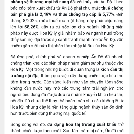
phòng vệ thương mại bổ sung
đối với thủy sản Ấn Độ. Theo
báo cáo, tôm xuất khẩu từ Ấn Độ phải chịu mức
thuế chống
bán phá giá là
2,49%
và
thuế chống
trợ cấp
là 5,77%
. Đến
tháng 8/2025, mức thuế mà mặt hàng này phải chịu nâng
lên tới
58,26%
, gây ra cú sốc lớn cho ngành. Những biện
pháp này được Hoa Kỳ lý giải nhằm bảo vệ ngành nuôi trồng
thủy sản nội địa trước sự cạnh tranh mạnh mẽ từ Ấn Độ, vốn
chiếm gần một nửa thị phần tôm nhập khẩu của Hoa Kỳ.
Để ứng phó, chính phủ và doanh nghiệp Ấn Độ đã nhanh
chóng triển khai các biện pháp nhằm giảm sự phụ thuộc vào
Hoa Kỳ. Một trong những bước đi quan trọng là
kích cầu thị
trường nội địa
, thông qua việc xây dựng chiến lược tiêu thụ
tôm trong nước. Các sáng kiến như vận chuyển tôm sống
không cần nước hay mở các trung tâm trải nghiệm cho
người tiêu dùng đã được đưa ra nhằm khuyến khích tiêu thụ
nội địa. Dù chưa thể thay thế hoàn toàn nhu cầu khổng lồ từ
Hoa Kỳ, nhưng đây là nền tảng giúp ngành thủy sản ổn định
hơn trước biến động thương mại quốc tế.
Song song với đó,
đa dạng hóa thị trường xuất khẩu
trở
thành chiến lược then chốt. Sau tám năm bị cấm, Úc đã mở