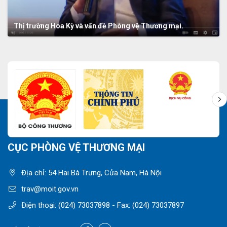
Thị trường Hoa Kỳ và vấn đề Phòng vệ Thương mại.
CỤC PHÒNG VỆ THƯƠNG MẠI
Địa chỉ: 54 Hai Bà Trưng, Cửa Nam, Hà Nội
trav@moit.gov.vn
Điện thoại:
(024) 73037898
- Fax:
(024) 73037897