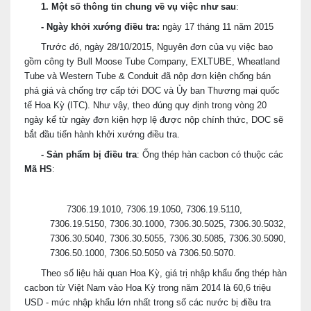
1. Một số thông tin chung về vụ việc như sau
:
- Ngày khởi xướng điều tra:
ngày 17 tháng 11 năm 2015
Trước đó, ngày 28/10/2015, Nguyên đơn của vụ việc bao
gồm công ty
Bull Moose Tube Company, EXLTUBE, Wheatland
Tube và Western Tube & Conduit
đã nộp đơn kiện chống bán
phá giá và chống trợ cấp tới DOC và Ủy ban Thương mại quốc
tế Hoa Kỳ (ITC). Như vậy, theo đúng quy định trong vòng 20
ngày kể từ ngày đơn kiện hợp lệ được nộp chính thức, DOC sẽ
bắt đầu tiến hành khởi xướng điều tra.
- Sản phẩm bị điều tra
:
Ống thép hàn cacbon có thuộc các
Mã HS
:
7306.19.1010, 7306.19.1050, 7306.19.5110,
7306.19.5150, 7306.30.1000, 7306.30.5025, 7306.30.5032,
7306.30.5040, 7306.30.5055, 7306.30.5085, 7306.30.5090,
7306.50.1000, 7306.50.5050 và 7306.50.5070.
Theo số liệu hải quan Hoa Kỳ, giá trị nhập khẩu ống thép hàn
cacbon từ Việt Nam vào Hoa Kỳ trong năm 2014 là 60,6 triệu
USD - mức nhập khẩu lớn nhất trong số các nước bị điều tra