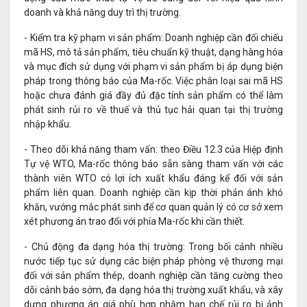
doanh và khả năng duy trì thị trường.
- Kiểm tra kỹ phạm vi sản phẩm: Doanh nghiệp cần đối chiếu
mã HS, mô tả sản phẩm, tiêu chuẩn kỹ thuật, dạng hàng hóa
và mục đích sử dụng với phạm vi sản phẩm bị áp dụng biện
pháp trong thông báo của Ma-rốc. Việc phân loại sai mã HS
hoặc chưa đánh giá đầy đủ đặc tính sản phẩm có thể làm
phát sinh rủi ro về thuế và thủ tục hải quan tại thị trường
nhập khẩu.
- Theo dõi khả năng tham vấn: theo Điều 12.3 của Hiệp định
Tự vệ WTO, Ma-rốc thông báo sẵn sàng tham vấn với các
thành viên WTO có lợi ích xuất khẩu đáng kể đối với sản
phẩm liên quan. Doanh nghiệp cần kịp thời phản ánh khó
khăn, vướng mắc phát sinh để cơ quan quản lý có cơ sở xem
xét phương án trao đổi với phía Ma-rốc khi cần thiết.
- Chủ động đa dạng hóa thị trường: Trong bối cảnh nhiều
nước tiếp tục sử dụng các biện pháp phòng vệ thương mại
đối với sản phẩm thép, doanh nghiệp cần tăng cường theo
dõi cảnh báo sớm, đa dạng hóa thị trường xuất khẩu, và xây
dựng phương án giá phù hợp nhằm hạn chế rủi ro bị ảnh