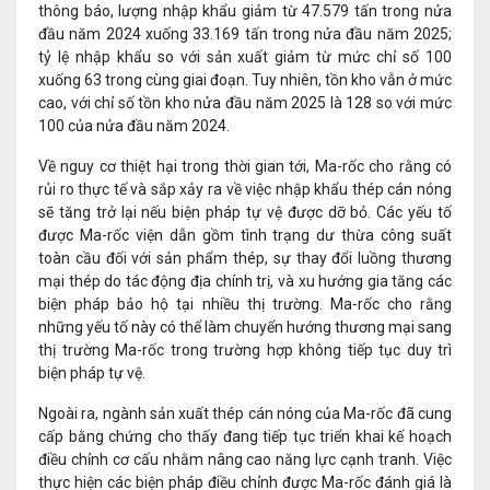
thông báo, lượng nhập khẩu giảm từ 47.579 tấn trong nửa
đầu năm 2024 xuống 33.169 tấn trong nửa đầu năm 2025;
tỷ lệ nhập khẩu so với sản xuất giảm từ mức chỉ số 100
xuống 63 trong cùng giai đoạn. Tuy nhiên, tồn kho vẫn ở mức
cao, với chỉ số tồn kho nửa đầu năm 2025 là 128 so với mức
100 của nửa đầu năm 2024.
Về nguy cơ thiệt hại trong thời gian tới, Ma-rốc cho rằng có
rủi ro thực tế và sắp xảy ra về việc nhập khẩu thép cán nóng
sẽ tăng trở lại nếu biện pháp tự vệ được dỡ bỏ. Các yếu tố
được Ma-rốc viện dẫn gồm tình trạng dư thừa công suất
toàn cầu đối với sản phẩm thép, sự thay đổi luồng thương
mại thép do tác động địa chính trị, và xu hướng gia tăng các
biện pháp bảo hộ tại nhiều thị trường. Ma-rốc cho rằng
những yếu tố này có thể làm chuyển hướng thương mại sang
thị trường Ma-rốc trong trường hợp không tiếp tục duy trì
biện pháp tự vệ.
Ngoài ra, ngành sản xuất thép cán nóng của Ma-rốc đã cung
cấp bằng chứng cho thấy đang tiếp tục triển khai kế hoạch
điều chỉnh cơ cấu nhằm nâng cao năng lực cạnh tranh. Việc
thực hiện các biện pháp điều chỉnh được Ma-rốc đánh giá là