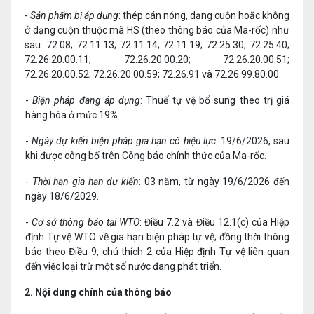
-
Sản phẩm bị áp dụng
: thép cán nóng, dạng cuộn hoặc không
ở dạng cuộn thuộc mã HS (theo thông báo của Ma-rốc) như
sau: 72.08; 72.11.13; 72.11.14; 72.11.19; 72.25.30; 72.25.40;
72.26.20.00.11; 72.26.20.00.20; 72.26.20.00.51;
72.26.20.00.52; 72.26.20.00.59; 72.26.91 và 72.26.99.80.00.
-
Biện pháp đang áp dụng
: Thuế tự vệ bổ sung theo trị giá
hàng hóa ở mức 19%.
-
Ngày dự kiến biện pháp gia hạn có hiệu lực
: 19/6/2026, sau
khi được công bố trên Công báo chính thức của Ma-rốc.
-
Thời hạn gia hạn dự kiến
: 03 năm, từ ngày 19/6/2026 đến
ngày 18/6/2029.
-
Cơ sở thông báo tại WTO
: Điều 7.2 và Điều 12.1(c) của Hiệp
định Tự vệ WTO về gia hạn biện pháp tự vệ; đồng thời thông
báo theo Điều 9, chú thích 2 của Hiệp định Tự vệ liên quan
đến việc loại trừ một số nước đang phát triển.
2. Nội dung chính của thông báo