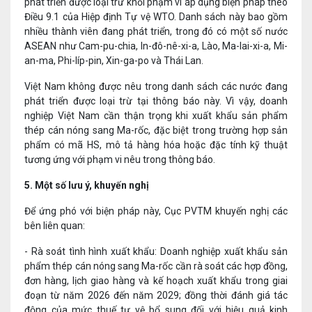
phát triển được loại trừ khỏi phạm vi áp dụng biện pháp theo
Điều 9.1 của Hiệp định Tự vệ WTO. Danh sách này bao gồm
nhiều thành viên đang phát triển, trong đó có một số nước
ASEAN như Cam-pu-chia, In-đô-nê-xi-a, Lào, Ma-lai-xi-a, Mi-
an-ma, Phi-líp-pin, Xin-ga-po và Thái Lan.
Việt Nam không được nêu trong danh sách các nước đang
phát triển được loại trừ tại thông báo này. Vì vậy, doanh
nghiệp Việt Nam cần thận trọng khi xuất khẩu sản phẩm
thép cán nóng sang Ma-rốc, đặc biệt trong trường hợp sản
phẩm có mã HS, mô tả hàng hóa hoặc đặc tính kỹ thuật
tương ứng với phạm vi nêu trong thông báo.
5. Một số lưu ý, khuyến nghị
Để ứng phó với biện pháp này, Cục PVTM khuyến nghị các
bên liên quan:
- Rà soát tình hình xuất khẩu: Doanh nghiệp xuất khẩu sản
phẩm thép cán nóng sang Ma-rốc cần rà soát các hợp đồng,
đơn hàng, lịch giao hàng và kế hoạch xuất khẩu trong giai
đoạn từ năm 2026 đến năm 2029; đồng thời đánh giá tác
động của mức thuế tự vệ bổ sung đối với hiệu quả kinh