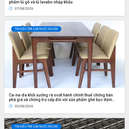
phẩm tủ gỗ và tủ lavabo nhập khẩu
07/08/2026
TIN ĐIỀU TRA CỦA NƯỚC NGOÀI
Ca-na-đa khởi xướng rà soát hành chính thuế chống bán
phá giá và chống trợ cấp đối với sản phẩm ghế bọc đệm
nhập khẩu từ Trung Quốc và Việt Nam, đồng thời nhập khẩu
05/08/2026
từ Hoa Kỳ bởi Công ty Wayfair LLC (UDS 2026 UP2)
TIN ĐIỀU TRA CỦA NƯỚC NGOÀI