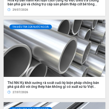
Hoa Kỳ ban hành Kết luận cuối cùng vụ việc điều tra chống
bán phá giá và chống trợ cấp sản phẩm thép cốt bê tông
nhập khẩu từ Việt Nam
29/07/2026
TIN ĐIỀU TRA CỦA NƯỚC NGOÀI
Thổ Nhĩ Kỳ khởi xướng rà soát cuối kỳ biện pháp chống bán
phá giá đối với ống thép hàn không gỉ có xuất xứ từ Việt
Nam
27/07/2026