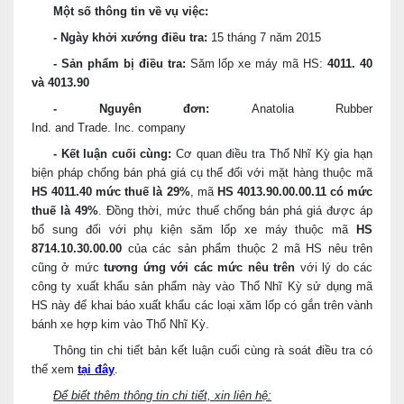
Một số thông tin về vụ việc:
- Ngày khởi xướng điều tra:
15 tháng 7 năm 2015
- Sản phẩm bị điều tra:
Săm lốp xe máy mã HS:
4011. 40
và 4013.90
- Nguyên đơn:
Anatolia Rubber
Ind. and Trade. Inc. company
- Kết luận cuối cùng:
C
ơ quan điều tra Thổ Nhĩ Kỳ gia hạn
biện pháp chống
bán phá giá cụ thể đối với mặt hàng thuộc mã
HS 4011.40 mức thuế là 29%
, mã
HS 4013.90.00.00.11 có mức
thuế là 49%
. Đồng thời, mức thuế chống bán phá giá được áp
bổ sung đối với phụ kiện săm lốp xe máy thuộc mã
HS
8714.10.30.00.00
của các sản phẩm thuộc 2 mã HS nêu trên
cũng ở mức
tương ứng với các mức nêu trên
với lý do các
công ty xuất khẩu sản phẩm này vào Thổ Nhĩ Kỳ sử dụng mã
HS này để khai báo xuất khẩu các loại xăm lốp có gắn trên vành
bánh xe hợp kim vào Thổ Nhĩ Kỳ.
Thông tin chi tiết bản kết luận cuối cùng rà soát điều tra có
thể xem
tại đây
.
Để biết thêm thông tin chi tiết, xin liên hệ: