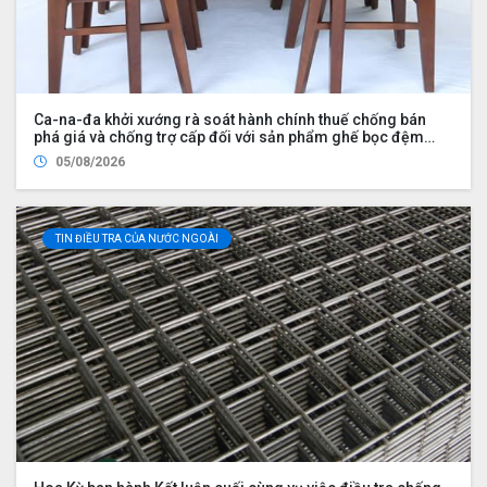
Ca-na-đa khởi xướng rà soát hành chính thuế chống bán
phá giá và chống trợ cấp đối với sản phẩm ghế bọc đệm
nhập khẩu từ Trung Quốc và Việt Nam, đồng thời nhập khẩu
05/08/2026
từ Hoa Kỳ bởi Công ty Wayfair LLC (UDS 2026 UP2)
TIN ĐIỀU TRA CỦA NƯỚC NGOÀI