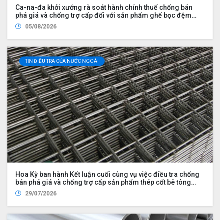
Ca-na-đa khởi xướng rà soát hành chính thuế chống bán
phá giá và chống trợ cấp đối với sản phẩm ghế bọc đệm
nhập khẩu từ Trung Quốc và Việt Nam, đồng thời nhập khẩu
05/08/2026
từ Hoa Kỳ bởi Công ty Wayfair LLC (UDS 2026 UP2)
TIN ĐIỀU TRA CỦA NƯỚC NGOÀI
Hoa Kỳ ban hành Kết luận cuối cùng vụ việc điều tra chống
bán phá giá và chống trợ cấp sản phẩm thép cốt bê tông
nhập khẩu từ Việt Nam
29/07/2026