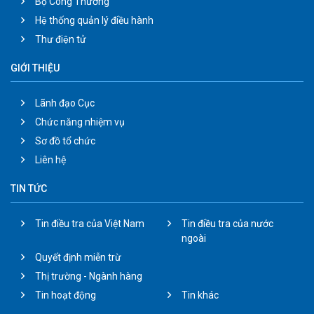
Bộ Công Thương
Hệ thống quản lý điều hành
Thư điện tử
GIỚI THIỆU
Lãnh đạo Cục
Chức năng nhiệm vụ
Sơ đồ tổ chức
Liên hệ
TIN TỨC
Tin điều tra của Việt Nam
Tin điều tra của nước
ngoài
Quyết định miễn trừ
Thị trường - Ngành hàng
Tin hoạt động
Tin khác