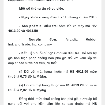
Một số thông tin về vụ việc:
- Ngày khởi xướng điều tra:
15 tháng 7 năm 2015
- Sản phẩm bị điều tra:
Săm lốp xe máy mã HS:
4013.20 và 4011.50
- Nguyên đơn:
Anatolia Rubber
Ind. and Trade. Inc. company
- Kết luận cuối cùng:
C
ơ quan điều tra Thổ Nhĩ Kỳ
gia hạn biện pháp chống
bán phá giá đối với xăm lốp xe
đạp từ các nước nói trên, cụ thể:
(i) Đối với mặt hàng thuộc mã
HS 4011.50 mức
thuế là 0,73 đô la Mỹ/kg
,
(ii) Đối với mặt hàng thuộc mã
HS 4013.20 có mức
thuế là 2,02 đô la Mỹ/kg
.
Đồng thời, mức thuế chống bán phá giá được áp bổ
sung đối với phụ kiện săm lốp xe đạp thuộc mã
HS