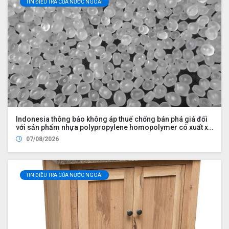
TIN ĐIỀU TRA CỦA NƯỚC NGOÀI
Indonesia thông báo không áp thuế chống bán phá giá đối
với sản phẩm nhựa polypropylene homopolymer có xuất xứ
từ Ả Rập Xê Út, Malaysia, Trung Quốc, Philippines, Hàn
07/08/2026
Quốc, Singapore, Thái Lan và Việt Nam
TIN ĐIỀU TRA CỦA NƯỚC NGOÀI