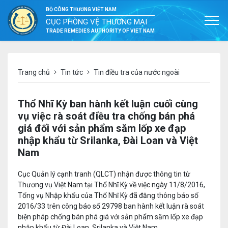
BỘ CÔNG THƯƠNG VIỆT NAM
CỤC PHÒNG VỆ THƯƠNG MẠI
TRADE REMEDIES AUTHORITY OF VIET NAM
Trang chủ
Tin tức
Tin điều tra của nước ngoài
Thổ Nhĩ Kỳ ban hành kết luận cuối cùng
vụ việc rà soát điều tra chống bán phá
giá đối với sản phẩm săm lốp xe đạp
nhập khẩu từ Srilanka, Đài Loan và Việt
Nam
Cục Quản lý cạnh tranh (QLCT) nhận được thông tin từ
Thương vụ Việt Nam tại Thổ Nhĩ Kỳ về việc ngày 11/8/2016,
Tổng vụ Nhập khẩu của Thổ Nhĩ Kỳ đã đăng thông báo số
2016/33 trên công báo số 29798 ban hành kết luận rà soát
biện pháp chống bán phá giá với sản phẩm săm lốp xe đạp
nhập khẩu từ Đài Loan, Srilanka và Việt Nam