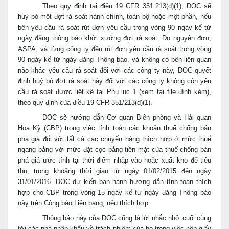
Theo quy định tại điều 19 CFR 351.213(d)(1), DOC sẽ
huỷ bỏ một đợt rà soát hành chính, toàn bộ hoặc một phần, nếu
bên yêu cầu rà soát rút đơn yêu cầu trong vòng 90 ngày kể từ
ngày đăng thông báo khởi xướng đợt rà soát. Do nguyên đơn,
ASPA, và từng công ty đều rút đơn yêu cầu rà soát trong vòng
90 ngày kể từ ngày đăng Thông báo, và không có bên liên quan
nào khác yêu cầu rà soát đối với các công ty này, DOC quyết
định huỷ bỏ đợt rà soát này đối với các công ty không còn yêu
cầu rà soát được liệt kê tại Phụ lục 1 (xem tại file đính kèm),
theo quy định của điều 19 CFR 351/213(d)(1).
DOC sẽ hướng dẫn Cơ quan Biên phòng và Hải quan
Hoa Kỳ (CBP) trong việc tính toán các khoản thuế chống bán
phá giá đối với tất cả các chuyến hàng thích hợp ở mức thuế
ngang bằng với mức đặt cọc bằng tiền mặt của thuế chống bán
phá giá ước tính tại thời điểm nhập vào hoặc xuất kho để tiêu
thụ, trong khoảng thời gian từ ngày 01/02/2015 đến ngày
31/01/2016. DOC dự kiến ban hành hướng dẫn tính toán thích
hợp cho CBP trong vòng 15 ngày kể từ ngày đăng Thông báo
này trên Công báo Liên bang, nếu thích hợp.
Thông báo này của DOC cũng là lời nhắc nhở cuối cùng
tới các nhà nhập khẩu về trách nhiệm của họ trong việc nộp giấy