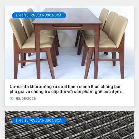
TIN ĐIỀU TRA CỦA NƯỚC NGOÀI
Ca-na-đa khởi xướng rà soát hành chính thuế chống bán
phá giá và chống trợ cấp đối với sản phẩm ghế bọc đệm
nhập khẩu từ Trung Quốc và Việt Nam, đồng thời nhập khẩu
05/08/2026
từ Hoa Kỳ bởi Công ty Wayfair LLC (UDS 2026 UP2)
TIN ĐIỀU TRA CỦA NƯỚC NGOÀI