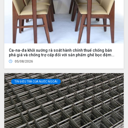
Ca-na-đa khởi xướng rà soát hành chính thuế chống bán
phá giá và chống trợ cấp đối với sản phẩm ghế bọc đệm
nhập khẩu từ Trung Quốc và Việt Nam, đồng thời nhập khẩu
05/08/2026
từ Hoa Kỳ bởi Công ty Wayfair LLC (UDS 2026 UP2)
TIN ĐIỀU TRA CỦA NƯỚC NGOÀI