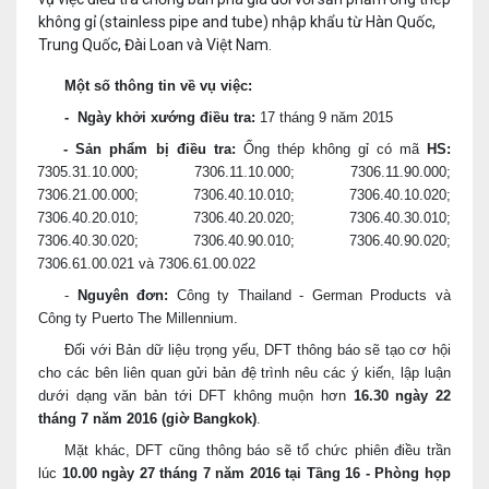
không gỉ (stainless pipe and tube) nhập khẩu từ Hàn Quốc,
Trung Quốc, Đài Loan và Việt Nam.
Một số thông tin về vụ việc:
-
Ngày khởi xướng điều tra:
17 tháng 9 năm 2015
- Sản phẩm bị điều tra:
Ống thép không gỉ có mã
HS:
7305.31.10.000; 7306.11.10.000; 7306.11.90.000;
7306.21.00.000; 7306.40.10.010; 7306.40.10.020;
7306.40.20.010; 7306.40.20.020; 7306.40.30.010;
7306.40.30.020; 7306.40.90.010; 7306.40.90.020;
7306.61.00.021 và 7306.61.00.022
-
Nguyên đơn:
Công ty Thailand - German Products và
Công ty Puerto The Millennium.
Đối với Bản dữ liệu trọng yếu, DFT thông báo sẽ tạo cơ hội
cho các bên liên quan gửi bản đệ trình nêu các ý kiến, lập luận
dưới dạng văn bản tới DFT không muộn hơn
16.30 ngày 22
tháng 7 năm 2016 (giờ Bangkok)
.
Mặt khác, DFT cũng thông báo sẽ tổ chức phiên điều trần
lúc
10.00 ngày 27 tháng 7 năm 2016 tại Tầng 16 - Phòng họp