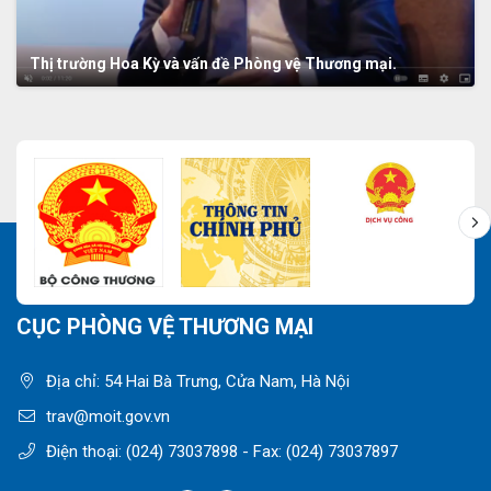
Thị trường Hoa Kỳ và vấn đề Phòng vệ Thương mại.
CỤC PHÒNG VỆ THƯƠNG MẠI
Địa chỉ: 54 Hai Bà Trưng, Cửa Nam, Hà Nội
trav@moit.gov.vn
Điện thoại:
(024) 73037898
- Fax:
(024) 73037897