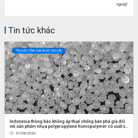
ngoài)
Tin tức khác
TIN ĐIỀU TRA CỦA NƯỚC NGOÀI
Indonesia thông báo không áp thuế chống bán phá giá đối
với sản phẩm nhựa polypropylene homopolymer có xuất xứ
từ Ả Rập Xê Út, Malaysia, Trung Quốc, Philippines, Hàn
07/08/2026
Quốc, Singapore, Thái Lan và Việt Nam