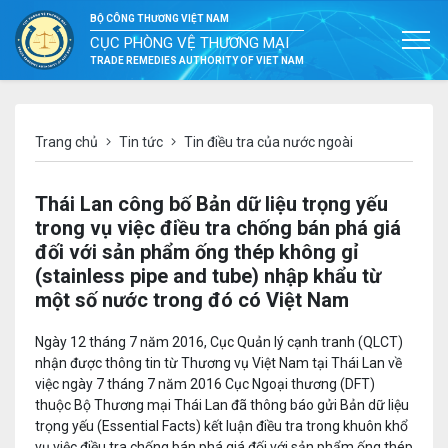
BỘ CÔNG THƯƠNG VIỆT NAM
CỤC PHÒNG VỆ THƯƠNG MẠI
TRADE REMEDIES AUTHORITY OF VIET NAM
Trang chủ
Tin tức
Tin điều tra của nước ngoài
Thái Lan công bố Bản dữ liệu trọng yếu
trong vụ việc điều tra chống bán phá giá
đối với sản phẩm ống thép không gỉ
(stainless pipe and tube) nhập khẩu từ
một số nước trong đó có Việt Nam
Ngày 12 tháng 7 năm 2016, Cục Quản lý cạnh tranh (QLCT)
nhận được thông tin từ Thương vụ Việt Nam tại Thái Lan về
việc ngày 7 tháng 7 năm 2016 Cục Ngoại thương (DFT)
thuộc Bộ Thương mại Thái Lan đã thông báo gửi Bản dữ liệu
trọng yếu (Essential Facts) kết luận điều tra trong khuôn khổ
vụ việc điều tra chống bán phá giá đối với sản phẩm ống thép