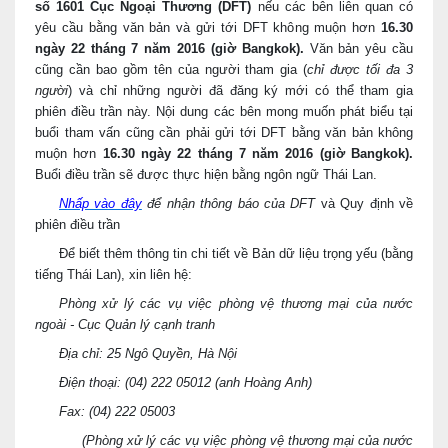
số 1601 Cục Ngoại Thương (DFT)
nếu các bên liên quan có
yêu cầu bằng văn bản và gửi tới DFT không muộn hơn
16.30
ngày 22 tháng 7 năm 2016 (giờ Bangkok).
Văn bản yêu cầu
cũng cần bao gồm tên của người tham gia (
chỉ được tối đa 3
người
) và chỉ những người đã đăng ký mới có thể tham gia
phiên điều trần này. Nội dung các bên mong muốn phát biểu tại
buổi tham vấn cũng cần phải gửi tới DFT bằng văn bản không
muộn hơn
16.30 ngày 22 tháng 7 năm 2016 (giờ Bangkok).
Buổi điều trần sẽ được thực hiện bằng ngôn ngữ Thái Lan.
Nhấp vào đây
để nhận thông báo của DFT
và Quy định về
phiên điều trần
Để biết thêm thông tin chi tiết về Bản dữ liệu trọng yếu (bằng
tiếng Thái Lan), xin liên hệ:
Phòng xử lý các vụ việc phòng vệ thương mại của nước
ngoài - Cục Quản lý cạnh tranh
Địa chỉ: 25 Ngô Quyền, Hà Nội
Điện thoại: (04) 222 05012 (anh Hoàng Anh)
Fax: (04) 222 05003
(Phòng xử lý các vụ việc phòng vệ thương mại của nước