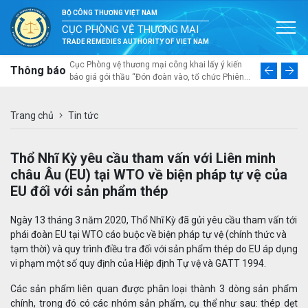
BỘ CÔNG THƯƠNG VIỆT NAM
CỤC PHÒNG VỆ THƯƠNG MẠI
TRADE REMEDIES AUTHORITY OF VIET NAM
ai mời thầu
Cục Phòng vệ thương mại công khai lấy ý kiến
Thư ngỏ về
Thông báo
á nhân trong
báo giá gói thầu “Đón đoàn vào, tổ chức Phiên
tổng thể v
a sắm gói thầu
Đối thoại lần thứ tư về phòng vệ thương mại Việt
năng thích 
u làm cơ sở để
Nam – Australia và khảo sát thực tế, trao đổi với
ngành nhự
ác bộ ngành,
doanh nghiệp sản xuất trong nước tại Đà Nẵng”
Trang chủ
Tin tức
c phòng vệ
tại Đà Nẵng từ ngày 10 đến ngày 12 tháng 8 năm
ng lực về
2026
nh tham gia
Thổ Nhĩ Kỳ yêu cầu tham vấn với Liên minh
ế hệ mới”
châu Âu (EU) tại WTO về biện pháp tự vệ của
EU đối với sản phẩm thép
Ngày 13 tháng 3 năm 2020, Thổ Nhĩ Kỳ đã gửi yêu cầu tham vấn tới
phái đoàn EU tại WTO cáo buộc về biện pháp tự vệ (chính thức và
tạm thời) và quy trình điều tra đối với sản phẩm thép do EU áp dụng
vi phạm một số quy định của Hiệp định Tự vệ và GATT 1994.
Các sản phẩm liên quan được phân loại thành 3 dòng sản phẩm
chính, trong đó có các nhóm sản phẩm, cụ thể như sau: thép dẹt