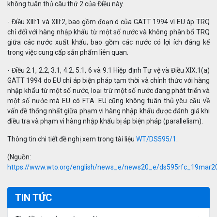
không tuân thủ câu thứ 2 của Điều này.
- Điều XIII:1 và XIII:2, bao gồm đoạn d của GATT 1994 vì EU áp TRQ
chỉ đối với hàng nhập khẩu từ một số nước và không phân bổ TRQ
giữa các nước xuất khẩu, bao gồm các nước có lợi ích đáng kể
trong việc cung cấp sản phẩm liên quan.
- Điều 2.1, 2.2, 3.1, 4.2, 5.1, 6 và 9.1 Hiệp định Tự vệ và Điều XIX:1(a)
GATT 1994 do EU chỉ áp biện pháp tạm thời và chính thức với hàng
nhập khẩu từ một số nước, loại trừ một số nước đang phát triển và
một số nước mà EU có FTA. EU cũng không tuân thủ yêu cầu về
vấn đề thống nhất giữa phạm vi hàng nhập khẩu được đánh giá khi
điều tra và phạm vi hàng nhập khẩu bị áp biện pháp (parallelism).
Thông tin chi tiết đề nghị xem trong tài liệu
WT/DS595/1
.
(Nguồn:
https://www.wto.org/english/news_e/news20_e/ds595rfc_19mar2
TIN TỨC