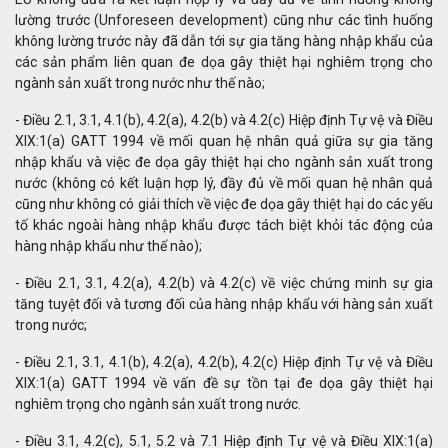
lường trước (Unforeseen development) cũng như các tình huống
không lường trước này đã dẫn tới sự gia tăng hàng nhập khẩu của
các sản phẩm liên quan đe dọa gây thiệt hại nghiêm trọng cho
ngành sản xuất trong nước như thế nào;
- Điều 2.1, 3.1, 4.1(b), 4.2(a), 4.2(b) và 4.2(c) Hiệp định Tự vệ và Điều
XIX:1(a) GATT 1994 về mối quan hệ nhân quả giữa sự gia tăng
nhập khẩu và việc đe dọa gây thiệt hại cho ngành sản xuất trong
nước (không có kết luận hợp lý, đầy đủ về mối quan hệ nhân quả
cũng như không có giải thích về việc đe dọa gây thiệt hại do các yếu
tố khác ngoài hàng nhập khẩu được tách biệt khỏi tác động của
hàng nhập khẩu như thế nào);
- Điều 2.1, 3.1, 4.2(a), 4.2(b) và 4.2(c) về việc chứng minh sự gia
tăng tuyệt đối và tương đối của hàng nhập khẩu với hàng sản xuất
trong nước;
- Điều 2.1, 3.1, 4.1(b), 4.2(a), 4.2(b), 4.2(c) Hiệp định Tự vệ và Điều
XIX:1(a) GATT 1994 về vấn đề sự tồn tại đe dọa gây thiệt hại
nghiêm trọng cho ngành sản xuất trong nước.
- Điều 3.1, 4.2(c), 5.1, 5.2 và 7.1 Hiệp định Tự vệ và Điều XIX:1(a)