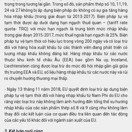
trọng trong tương lai gần. Trong số đó, sản phẩm thép số 10, 11,19,
24 và 27 không bị áp dụng biện pháp do không có sự gia tăng hàng
hóa nhập khẩu (trong giai đoạn từ 2013-2017). Biện pháp tự vệ
tạm thời được áp dưới dạng hạn ngạch thuế quan – (tariff rate
quota- TRQ) với mức hạn ngạch là trung bình mức nhập khẩu
trong giai đoạn 2015-2017, mức thuế ngoài hạn ngạch là 25%. Biện
pháp tự vệ tạm thời có hiệu lực trong vòng 200 ngày và có loại trừ
đối với hàng hóa xuất khẩu từ các thành viên đang phát triển có
lượng nhập khẩu không đáng kể. Hàng nhập khẩu từ các nước
thuộc khu kinh tế châu Âu (EEA) bao gồm Na uy, Inceland,
Liechtenstein cũng được loại trừ do mức độ hội nhập gần gũi giữa
thị trường EEA và EU, số liệu hàng nhập khẩu từ các nước này và rủi
ro chuyển hướng thương mại thấp.
- Ngày 13 tháng 11 năm 2018, EU quyết định loại trừ áp dụng biện
pháp tự vệ tạm thời đối với hàng nhập khẩu từ Nam Phi do EU cho
rằng việc loại trừ này không làm ảnh hưởng đến tổng thể xu hướng
nhập khẩu của các sản phẩm thép số 8 và 9 cũng như không làm
thay đổi các kết luận của cơ quan điều tra liên quan đến tác động
của các yếu tố khác đối với ngành sản xuất của EU.
3. Kết luận cuối cùng