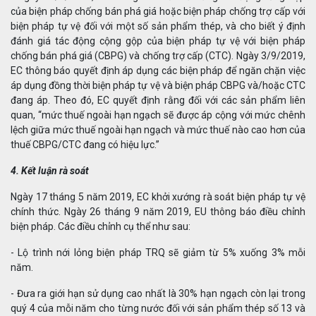
của biện pháp chống bán phá giá hoặc biện pháp chống trợ cấp với
biện pháp tự vệ đối với một số sản phẩm thép, và cho biết ý định
đánh giá tác động cộng gộp của biện pháp tự vệ với biện pháp
chống bán phá giá (CBPG) và chống trợ cấp (CTC). Ngày 3/9/2019,
EC thông báo quyết định áp dụng các biện pháp để ngăn chặn việc
áp dụng đồng thời biện pháp tự vệ và biện pháp CBPG và/hoặc CTC
đang áp. Theo đó, EC quyết định rằng đối với các sản phẩm liên
quan, “mức thuế ngoài hạn ngạch sẽ được áp cộng với mức chênh
lệch giữa mức thuế ngoài hạn ngạch và mức thuế nào cao hơn của
thuế CBPG/CTC đang có hiệu lực.”
4. Kết luận rà soát
Ngày 17 tháng 5 năm 2019, EC khởi xướng rà soát biện pháp tự vệ
chính thức. Ngày 26 tháng 9 năm 2019, EU thông báo điều chỉnh
biện pháp. Các điều chỉnh cụ thể như sau:
- Lộ trình nới lỏng biện pháp TRQ sẽ giảm từ 5% xuống 3% mỗi
năm.
- Đưa ra giới hạn sử dụng cao nhất là 30% hạn ngạch còn lại trong
quý 4 của mỗi năm cho từng nước đối với sản phẩm thép số 13 và