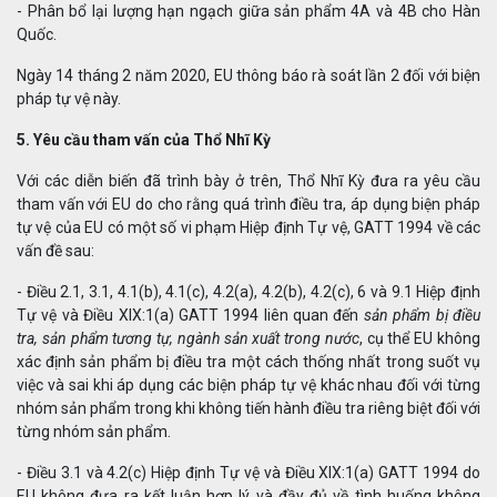
- Phân bổ lại lượng hạn ngạch giữa sản phẩm 4A và 4B cho Hàn
Quốc.
Ngày 14 tháng 2 năm 2020, EU thông báo rà soát lần 2 đối với biện
pháp tự vệ này.
5. Yêu cầu tham vấn của Thổ Nhĩ Kỳ
Với các diễn biến đã trình bày ở trên, Thổ Nhĩ Kỳ đưa ra yêu cầu
tham vấn với EU do cho rằng quá trình điều tra, áp dụng biện pháp
tự vệ của EU có một số vi phạm Hiệp định Tự vệ, GATT 1994 về các
vấn đề sau:
- Điều 2.1, 3.1, 4.1(b), 4.1(c), 4.2(a), 4.2(b), 4.2(c), 6 và 9.1 Hiệp định
Tự vệ và Điều XIX:1(a) GATT 1994 liên quan đến
sản phẩm bị điều
tra, sản phẩm tương tự, ngành sản xuất trong nước
, cụ thể EU không
xác định sản phẩm bị điều tra một cách thống nhất trong suốt vụ
việc và sai khi áp dụng các biện pháp tự vệ khác nhau đối với từng
nhóm sản phẩm trong khi không tiến hành điều tra riêng biệt đối với
từng nhóm sản phẩm.
- Điều 3.1 và 4.2(c) Hiệp định Tự vệ và Điều XIX:1(a) GATT 1994 do
EU không đưa ra kết luận hợp lý và đầy đủ về tình huống không