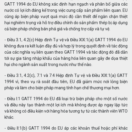
GATT 1994 do EU không xác định hạn ngạch và phân bổ giữa các
nước có lợi ích đáng kể trong việc cung cấp sản phẩm liên quan. EU
cũng áp biện pháp vượt quá mức độ cần thiết để ngăn chặn thiệt
hại nghiêm trọng và hỗ trợ điều chỉnh do sản phẩm thép bị áp dụng
cả biện pháp chống bán phá giá và chống trợ cấp và tự vệ.
- Điều 3.1, 4.2(c) Hiệp định Tự vệ và Điều XIX:1(a) GATT 1994 do EU
không đưa ra kết luận đầy đủ và hợp lý trong quyết định về tác động
của các nghĩa vụ liên quan theo GATT 1994 và tác động đó đã dẫn
tới sự gia tăng nhập khẩu của hàng hóa liên quan gây đe dọa thiệt
hại cho ngành sản xuất trong nước như thế nào.
- Điều 3.1, 4.2(c), 7.1 và 7.4 Hiệp định Tự vệ và Điều XIX:1(a) GATT
1994 vì, theo vụ rà soát đầu tiên, EU đã giảm mức nới lỏng biện
pháp và làm cho biện pháp mang tính hạn chế thương mại hơn.
- Điều I:1 GATT 1994 do EU đã loại trừ biện pháp cho một số nước
và điều này tạo thành một lợi ích mà không được áp ngay lập tức
và không có điều kiện với hàng hóa tương tự từ các thành viên WTO
khác.
- Điều II:1(b) GATT 1994 do EU áp các khoản thuế hoặc phí khác