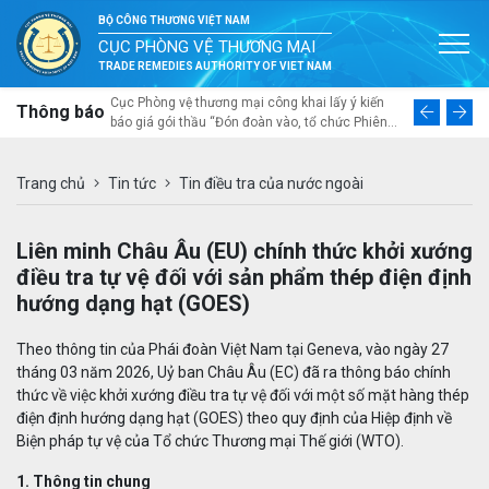
BỘ CÔNG THƯƠNG VIỆT NAM
CỤC PHÒNG VỆ THƯƠNG MẠI
TRADE REMEDIES AUTHORITY OF VIET NAM
ai mời thầu
Cục Phòng vệ thương mại công khai lấy ý kiến
Thư ngỏ về
Thông báo
á nhân trong
báo giá gói thầu “Đón đoàn vào, tổ chức Phiên
tổng thể v
a sắm gói thầu
Đối thoại lần thứ tư về phòng vệ thương mại Việt
năng thích 
u làm cơ sở để
Nam – Australia và khảo sát thực tế, trao đổi với
ngành nhự
ác bộ ngành,
doanh nghiệp sản xuất trong nước tại Đà Nẵng”
Trang chủ
Tin tức
Tin điều tra của nước ngoài
c phòng vệ
tại Đà Nẵng từ ngày 10 đến ngày 12 tháng 8 năm
ng lực về
2026
nh tham gia
Liên minh Châu Âu (EU) chính thức khởi xướng
ế hệ mới”
điều tra tự vệ đối với sản phẩm thép điện định
hướng dạng hạt (GOES)
Theo thông tin của Phái đoàn Việt Nam tại Geneva, vào ngày 27
tháng 03 năm 2026, Uỷ ban Châu Âu (EC) đã ra thông báo chính
thức về việc khởi xướng điều tra tự vệ đối với một số mặt hàng thép
điện định hướng dạng hạt (GOES) theo quy định của Hiệp định về
Biện pháp tự vệ của Tổ chức Thương mại Thế giới (WTO).
1. Thông tin chung