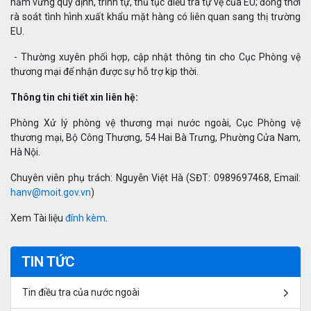
nắm vững quy định, trình tự, thủ tục điều tra tự vệ của EU; đồng thời
rà soát tình hình xuất khẩu mặt hàng có liên quan sang thị trường
EU.
- Thường xuyên phối hợp, cập nhật thông tin cho Cục Phòng vệ
thương mại để nhận được sự hỗ trợ kịp thời.
Thông tin chi tiết xin liên hệ:
Phòng Xử lý phòng vệ thương mại nước ngoài, Cục Phòng vệ
thương mại, Bộ Công Thương, 54 Hai Bà Trưng, Phường Cửa Nam,
Hà Nội.
Chuyên viên phụ trách: Nguyễn Việt Hà (SĐT: 0989697468, Email:
hanv@moit.gov.vn
)
Xem Tài liệu
đính kèm
.
TIN TỨC
Tin điều tra của nước ngoài