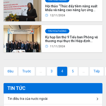
TIN HOẠT ĐỘNG
Hội thảo “Thúc đẩy tiềm năng xuất
khẩu và nâng cao năng lực ứng
phó với các vụ việc phòng vệ
12/11/2024
thương mại tại thị trường châu Á,
châu Phi và châu Đại Dương” tại
thành phố Hà Nội
TIN HOẠT ĐỘNG
Kỳ họp lần thứ 9 Tiểu ban Phòng vệ
thương mại thực thi Hiệp định
thương mại tự do Việt Nam - Hàn
11/11/2024
Quốc (VKFTA) và Kỳ họp lần thứ 8
Nhóm Công tác chung về Phòng
vệ thương mại Việt Nam - Hàn
Quốc
Đầu
Trước
...
3
4
5
...
Tiếp
TIN TỨC
Tin điều tra của nước ngoài