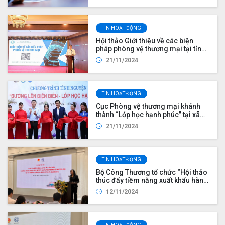
vệ thương mại của Việt Nam” tại
tỉnh Đồng Tháp
TIN HOẠT ĐỘNG
Hội thảo Giới thiệu về các biện
pháp phòng vệ thương mại tại tỉnh
Điện Biên
21/11/2024
TIN HOẠT ĐỘNG
Cục Phòng vệ thương mại khánh
thành “Lớp học hạnh phúc” tại xã
Núa Ngam, huyện Điện Biên, tỉnh
21/11/2024
Điện Biên
TIN HOẠT ĐỘNG
Bộ Công Thương tổ chức “Hội thảo
thúc đẩy tiềm năng xuất khẩu hàng
hóa và nâng cao năng lực ứng phó
12/11/2024
với các vụ việc phòng vệ thương
mại tại thị trường châu Á, châu Phi
và châu Đại Dương”