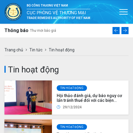
BỘ CÔNG THƯƠNG VIỆT NAM
CỤC PHÒNG VỆ THƯƠNG MẠI
TRADE REMEDIES AUTHORITY OF VIET NAM
cáo nghiên cứu
Cục Phòng
Thông báo
Thư mời báo giá
ương mại và khả
nhằm lựa c
tế thế giới của
nước thực 
“Xây dựng 
xây dựng q
Trang chủ
Tin tức
Tin hoạt động
địa phương
thương mại
phòng vệ t
Tin hoạt động
các hiệp đ
TIN HOẠT ĐỘNG
Hội thảo đánh giá, dự báo nguy cơ
lẩn tránh thuế đối với các biện
pháp phòng vệ thương mại mà Việt
29/12/2024
Nam đang áp dụng
TIN HOẠT ĐỘNG