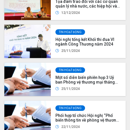
Tọa đàm trao đổi với các cơ quan
quản lý nhà nước, các hiệp hội và
doanh nghiệp tại địa phương để
12/12/2024
xây dựng báo cáo hỗ trợ việc
chứng minh ngành sản xuất, xuất
khẩu gỗ của Việt Nam vận hành
theo các điều kiện của nền kinh tế
TIN HOẠT ĐỘNG
thị trường trong các vụ việc phòng
vệ thương mại
Hội nghị tổng kết Khối thi đua VI
ngành Công Thương năm 2024
25/11/2024
TIN HOẠT ĐỘNG
Một số diễn biến phiên họp 3 Uỷ
ban Phòng vệ thương mại tháng
10/2024 tại WTO
25/11/2024
TIN HOẠT ĐỘNG
Phối hợp tổ chức Hội nghị “Phổ
biến thông tin về phòng vệ thương
mại và vấn đề xác định nền kinh tế
22/11/2024
thị trường trong các vụ việc phòng