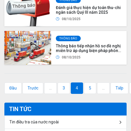
THÔNG BÁO
cơ cấu ngành Công Thương giai
đoạn đến năm 2030 (năm 2025)
Đánh giá thực hiện dự toán thu-chi
ngân sách Quý III năm 2025
08/10/2025
THÔNG BÁO
Thông báo tiếp nhận hồ sơ đề nghị
miễn trừ áp dụng biện pháp phòng
vệ thương mại cho thời kỳ năm
08/10/2025
2026
Đầu
Trước
...
3
4
5
...
Tiếp
TIN TỨC
Tin điều tra của nước ngoài