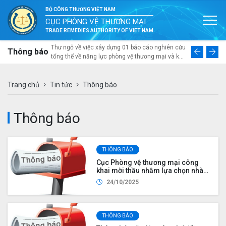
BỘ CÔNG THƯƠNG VIỆT NAM
CỤC PHÒNG VỆ THƯƠNG MẠI
TRADE REMEDIES AUTHORITY OF VIET NAM
i lấy ý kiến
Thư ngỏ về việc xây dựng 01 báo cáo nghiên cứu
Cục Phòng 
Thông báo
ổ chức Phiên
tổng thể về năng lực phòng vệ thương mại và khả
báo giá gó
hương mại Việt
năng thích ứng với biến động kinh tế thế giới của
theo dõi, 
ế, trao đổi với
ngành nhựa Việt Nam
gạch gốm ố
 tại Đà Nẵng”
“Điều tra 
Trang chủ
Tin tức
Thông báo
12 tháng 8 năm
đối với mộ
xuất xứ từ
thuộc “Dự t
Thông báo
vụ việc đi
đối với hà
nguồn kinh
loại 340 -
THÔNG BÁO
Cục Phòng vệ thương mại công
khai mời thầu nhằm lựa chọn nhà
thầu tư vấn cá nhân trong nước
24/10/2025
thực hiện dự án, dự toán mua sắm
gói thầu “Xây dựng báo cáo
nghiên cứu, đề xuất nội dung ban
hành quy trình nghiệp vụ, hướng
THÔNG BÁO
dẫn, cẩm nang, sổ tay” - Đề án