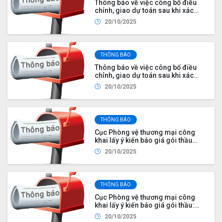
“Nâng cao năng lực về phòng vệ
Thông báo về việc công bố điều
thương mại trong bối cảnh tham
chỉnh, giao dự toán sau khi xác
gia các hiệp định thương mại tự do
định tiết kiệm kinh phí Ngân sách
20/10/2025
thế hệ mới”
nhà nước năm 2025 theo Nghị
quyết số 173/NQ-CP của Chính phủ
THÔNG BÁO
Thông báo về việc công bố điều
chỉnh, giao dự toán sau khi xác
định tiết kiệm kinh phí Ngân sách
20/10/2025
nhà nước năm 2025 theo Nghị
quyết số 173/NQ-CP của Chính phủ
THÔNG BÁO
Cục Phòng vệ thương mại công
khai lấy ý kiến báo giá gói thầu
“Nghiên cứu, theo dõi, đánh giá
20/10/2025
nguy cơ lẩn tránh thuế đối với các
biện pháp phòng vệ thương mại
mà Việt Nam đang áp dụng để
đảm bảo hiệu quả của các biện
THÔNG BÁO
pháp” thuộc Đề án “Xây dựng và
vận hành hiệu quả Hệ thống cảnh
Cục Phòng vệ thương mại công
báo sớm về phòng vệ thương mại”
khai lấy ý kiến báo giá gói thầu:
năm 2025
“Xây dựng báo cáo nghiên cứu
20/10/2025
ngành sản xuất trong chiến lược