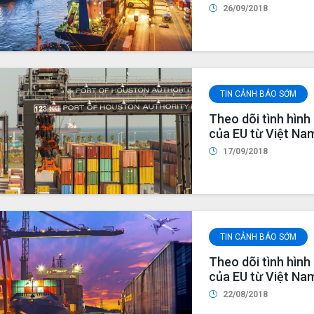
nhập khẩu lên mức
26/09/2018
ngưỡng (số liệu cậ
TIN CẢNH BÁO SỚM
Theo dõi tình hìn
của EU từ Việt Na
17/09/2018
TIN CẢNH BÁO SỚM
Theo dõi tình hìn
của EU từ Việt Na
22/08/2018