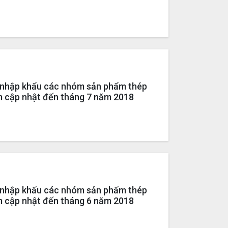
 MFN do EAEU áp dụng cơ chế tự vệ
p nhật đến tháng 7/2018)
h nhập khẩu các nhóm sản phẩm thép
m cập nhật đến tháng 7 năm 2018
h nhập khẩu các nhóm sản phẩm thép
m cập nhật đến tháng 6 năm 2018