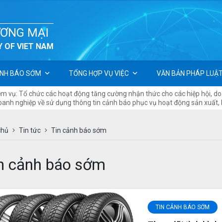
ƯƠNG MẠI
 OF VIET NAM
NH BÁO SỚM
TỔNG HỢP VỤ VIỆC
VĂN BẢN PHÁP LUẬ
iệm vụ: Tổ chức các hoạt động tăng cường nhận thức cho các hiệp hội, d
doanh nghiệp về sử dụng thông tin cảnh báo phục vụ hoạt động sản xuất,
các cơ quan bộ, ngành, địa phương tham gia lĩnh vực phòng vệ thương m
chủ
Tin tức
Tin cảnh báo sớm
n cảnh báo sớm
TIN CẢNH BÁO SỚM