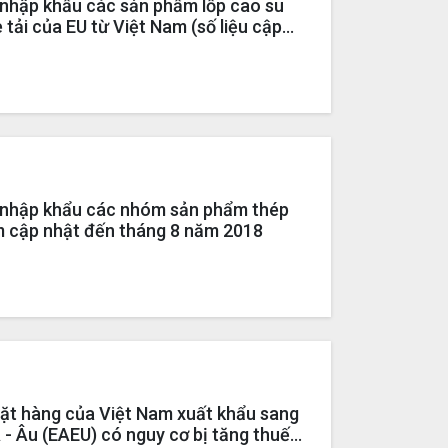
h nhập khẩu các sản phẩm lốp cao su
 tải của EU từ Việt Nam (số liệu cập
2018)
h nhập khẩu các nhóm sản phẩm thép
m cập nhật đến tháng 8 năm 2018
ặt hàng của Việt Nam xuất khẩu sang
Á - Âu (EAEU) có nguy cơ bị tăng thuế