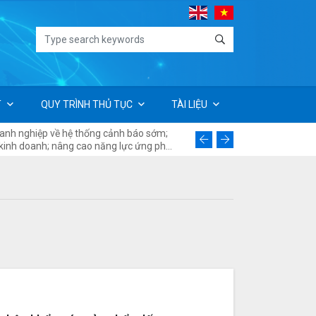
T
QUY TRÌNH THỦ TỤC
TÀI LIỆU
oanh nghiệp về hệ thống cảnh báo sớm;
Thư ngỏ về việc báo giá thực
 kinh doanh; nâng cao năng lực ứng phó
nâng cao năng lực cho các hi
ại
các vụ việc phòng vệ thương 