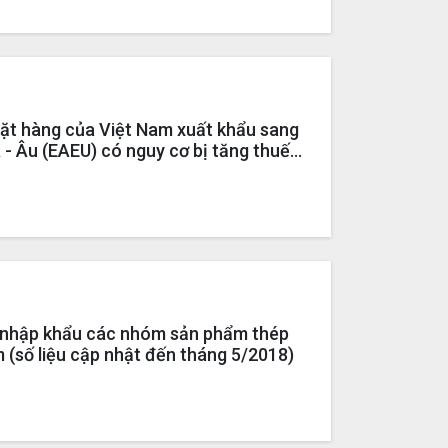
ặt hàng của Việt Nam xuất khẩu sang
Á - Âu (EAEU) có nguy cơ bị tăng thuế
 MFN do EAEU áp dụng cơ chế tự vệ
h nhập khẩu các nhóm sản phẩm thép
 (số liệu cập nhật đến tháng 5/2018)