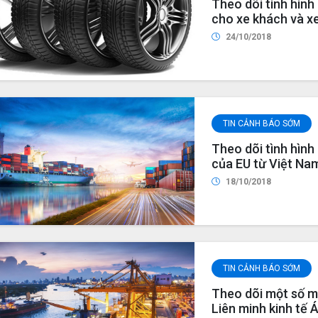
Theo dõi tình hìn
cho xe khách và xe
nhật đến tháng 8/
24/10/2018
TIN CẢNH BÁO SỚM
Theo dõi tình hìn
của EU từ Việt Na
18/10/2018
TIN CẢNH BÁO SỚM
Theo dõi một số m
Liên minh kinh tế 