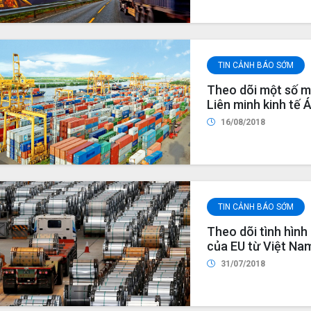
TIN CẢNH BÁO SỚM
Theo dõi một số m
Liên minh kinh tế 
nhập khẩu lên mức
16/08/2018
ngưỡng
TIN CẢNH BÁO SỚM
Theo dõi tình hìn
của EU từ Việt Nam
31/07/2018