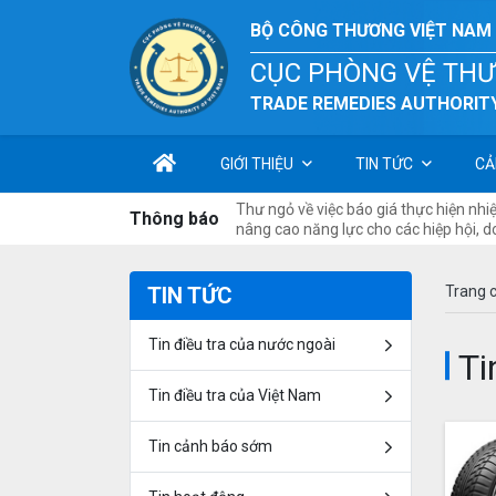
BỘ CÔNG THƯƠNG VIỆT NAM
CỤC PHÒNG VỆ TH
TRADE REMEDIES AUTHORITY
GIỚI THIỆU
TIN TỨC
CẢ
Thư ngỏ về việc báo giá thực hiện nh
Thông báo
nâng cao năng lực cho các hiệp hội, 
các vụ việc phòng vệ thương mại cho 
TIN TỨC
Trang 
Tin điều tra của nước ngoài
Ti
Tin điều tra của Việt Nam
Tin cảnh báo sớm