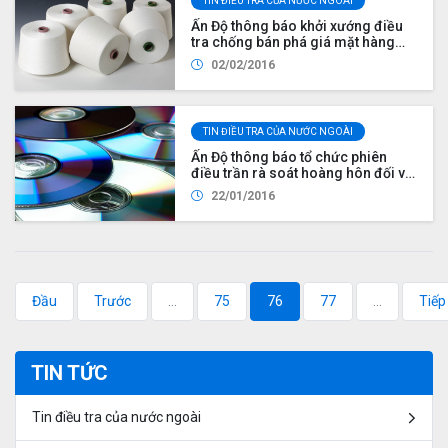
TIN ĐIỀU TRA CỦA NƯỚC NGOÀI
Ấn Độ thông báo khởi xướng điều
tra chống bán phá giá mặt hàng
sợi spandex nhập khẩu từ Việt Nam
02/02/2016
TIN ĐIỀU TRA CỦA NƯỚC NGOÀI
Ấn Độ thông báo tổ chức phiên
điều trần rà soát hoàng hôn đối với
vụ việc điều tra chống bán phá giá
22/01/2016
sản phẩm đĩa ghi hình DVD nhập
khẩu từ Việt Nam và Thái Lan
Đầu
Trước
...
75
76
77
...
Tiếp
TIN TỨC
Tin điều tra của nước ngoài