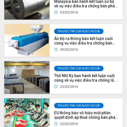
Malaysia ban hành kết luận sơ bộ
về vụ việc điều tra chống bán phá
giá đối với sản phẩm thép cuộn
03/03/2016
cán nguội (cold rolled coil) nhập
khẩu từ Trung Quốc, Hàn Quốc và
Việt Nam
TIN ĐIỀU TRA CỦA NƯỚC NGOÀI
Ấn Độ ra thông báo kết luận cuối
cùng vụ việc điều tra chống bán
phá giá với máy chế biến nhựa
29/02/2016
(plastics processing machine or
injection moulding machines)
TIN ĐIỀU TRA CỦA NƯỚC NGOÀI
Thổ Nhĩ Kỳ ban hành kết luận cuối
cùng về vụ việc điều tra chống lẩn
tránh thuế chống bán phá giá đối
23/02/2016
với sản phẩm đá granite nhập khẩu
từ Việt Nam
TIN ĐIỀU TRA CỦA NƯỚC NGOÀI
EU thông báo vô hiệu một phần
quyết định áp thuế chống bán phá
giá đối với giày mũ da nhập khẩu
22/02/2016
từ Việt Nam và Trung Quốc