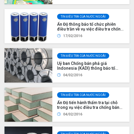
TIN ĐIỀU TRA CỦA NƯỚC NGOÀI
Ấn Độ thông báo tổ chức phiên
điều trần về vụ việc điều tra chống
bán phá giá với sản phẩm pin khô
17/02/2016
AA
TIN ĐIỀU TRA CỦA NƯỚC NGOÀI
Uỷ ban Chống bán phá giá
Indonesia (KADI) thông báo tổ
chức phiên điều trần liên quan vụ
04/02/2016
việc rà soát cuối kỳ về chống bán
phá giá thép cán nguội nhập khẩu
từ Việt Nam
TIN ĐIỀU TRA CỦA NƯỚC NGOÀI
Ấn Độ tiến hành thẩm tra tại chỗ
trong vụ việc điều tra chống bán
phá giá đối với sản phẩm gỗ tấm
04/02/2016
MDF nhập khẩu từ Indonesia và
Việt Nam